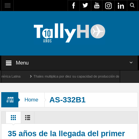
Menu
ca Latina
Thales multiplica por diez su capacidad de producción de radares en Brasil
eles y Farnborough, Reino Unido
Airbus U030 Flexrotor inicia sus operaciones con 
AS-332B1
Home
35 años de la llegada del primer