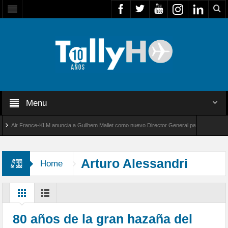
Menu
Air France-KLM anuncia a Guilhem Mallet como nuevo Director General para América Latina
al 8000 de Bombardier establece un nuevo récord de velocidad entre Los Ángeles y Farnbo
Arturo Alessandri
Home
Palma
80 años de la gran hazaña del