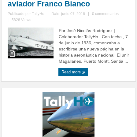
aviador Franco Bianco
Publicado por
TallyHo
|
Date: junio 07, 2016
|
0 commentarios
|
5828 Views
Por José Nicolás Rodríguez |
Colaborador TallyHo | Con fecha , 7
de junio de 1936, comenzaba a
escribirse una nueva página en la
historia aeronáutica nacional. El unir
Magallanes, Puerto Montt, Santia ...
Read more