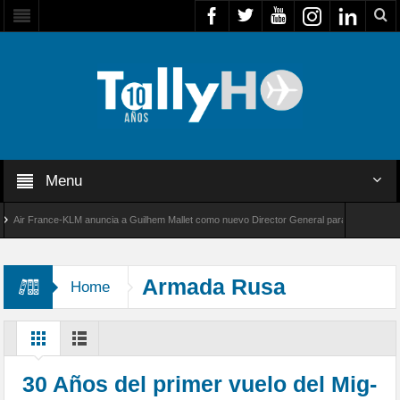
Menu
r France-KLM anuncia a Guilhem Mallet como nuevo Director General para América Latina
l 8000 de Bombardier establece un nuevo récord de velocidad entre Los Ángeles y Farnboro
Armada Rusa
Home
30 Años del primer vuelo del Mig-