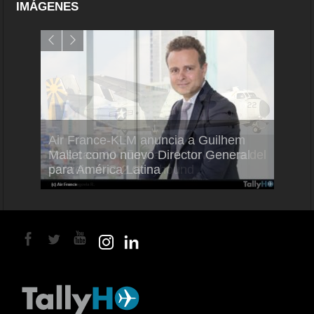
IMÁGENES
Air France-KLM anuncia a Guilhem
Thale
ra del
Mallet como nuevo Director General
capac
para América Latina
en Br