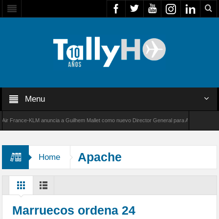
Menu
France-KLM anuncia a Guilhem Mallet como nuevo Director General para América Latina
000 de Bombardier establece un nuevo récord de velocidad entre Los Ángeles y Farnboroug
Apache
Home
Marruecos ordena 24