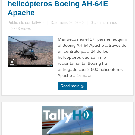
helicópteros Boeing AH-64E
Apache
Publicado por
TallyHo
|
Date: junio 26, 2020
|
0 commentarios
|
2843 Views
Marruecos es el 17º país en adquirir
el Boeing AH-64 Apache a través de
un contrato para 24 de los
helicópteros que se firmó
recientemente. Boeing ha
entregado casi 2.500 helicópteros
Apache a 16 naci ...
Read more