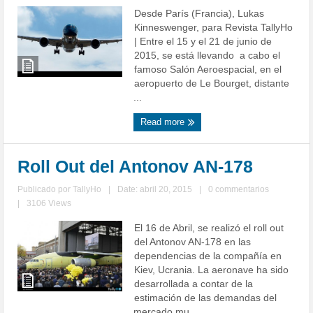
Desde París (Francia), Lukas
Kinneswenger, para Revista TallyHo
| Entre el 15 y el 21 de junio de
2015, se está llevando a cabo el
famoso Salón Aeroespacial, en el
aeropuerto de Le Bourget, distante
...
Read more
Roll Out del Antonov AN-178
Publicado por
TallyHo
|
Date: abril 20, 2015
|
0 commentarios
|
3106 Views
El 16 de Abril, se realizó el roll out
del Antonov AN-178 en las
dependencias de la compañía en
Kiev, Ucrania. La aeronave ha sido
desarrollada a contar de la
estimación de las demandas del
mercado mu ...