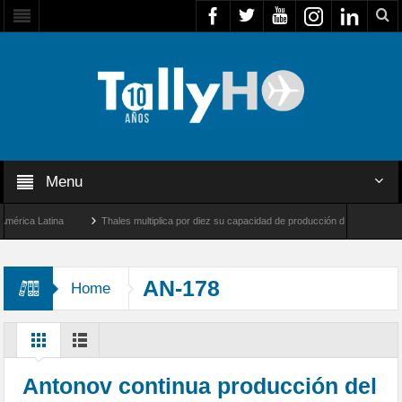
Menu
ca Latina
Thales multiplica por diez su capacidad de producción de radares en Brasil
eles y Farnborough, Reino Unido
Airbus U030 Flexrotor inicia sus operaciones con 
AN-178
Home
Antonov continua producción del