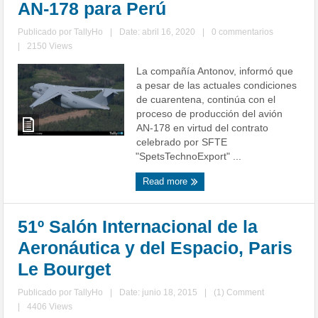
AN-178 para Perú
Publicado por
TallyHo
|
Date: abril 16, 2020
|
0 commentarios
|
2150 Views
La compañía Antonov, informó que
a pesar de las actuales condiciones
de cuarentena, continúa con el
proceso de producción del avión
AN-178 en virtud del contrato
celebrado por SFTE
"SpetsTechnoExport" ...
Read more
51º Salón Internacional de la
Aeronáutica y del Espacio, Paris
Le Bourget
Publicado por
TallyHo
|
Date: junio 18, 2015
|
(1) Comment
|
4406 Views