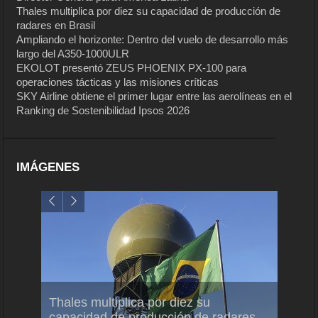
Thales multiplica por diez su capacidad de producción de
radares en Brasil
Ampliando el horizonte: Dentro del vuelo de desarrollo más
largo del A350-1000ULR
EKOLOT presentó ZEUS PHOENIX PX-100 para
operaciones tácticas y las misiones críticas
SKY Airline obtiene el primer lugar entre las aerolíneas en el
Ranking de Sostenibilidad Ipsos 2026
IMÁGENES
em
Thales multiplica por diez su
Ampli
ral
capacidad de producción de radares
vuelo