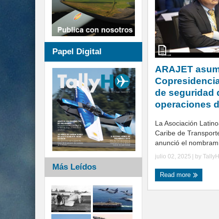
Papel Digital
ARAJET asu
Copresidencia
de seguridad 
operaciones 
La Asociación Latin
Caribe de Transport
anunció el nombrami
julio 02, 2025
| by
Tally
Más Leídos
Read more