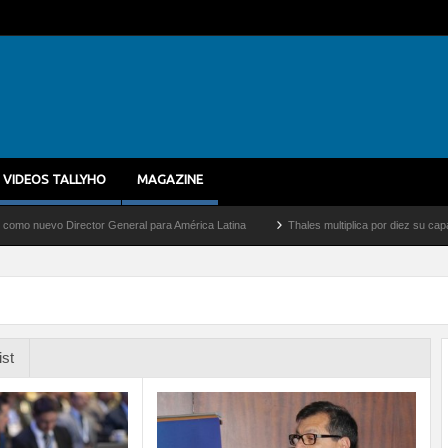
VIDEOS TALLYHO
MAGAZINE
vo Director General para América Latina
Thales multiplica por diez su capacidad de
ist