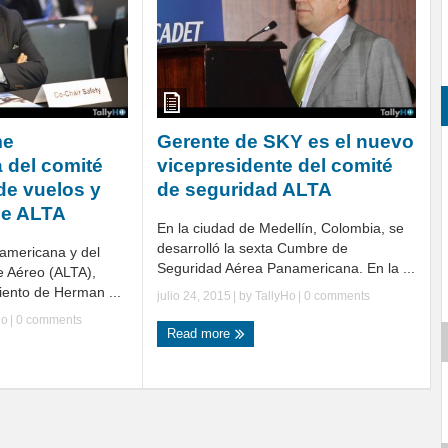
me
Gerente de SKY es el nuevo
 del comité
vicepresidente del comité
de vuelos y
de seguridad ALTA
de ALTA
En la ciudad de Medellín, Colombia, se
desarrolló la sexta Cumbre de
oamericana y del
Seguridad Aérea Panamericana. En la ...
e Aéreo (ALTA),
ento de Herman ...
julio 24, 2015
| by
TallyHo
|
0 comments
Ho
|
0 comments
Read more