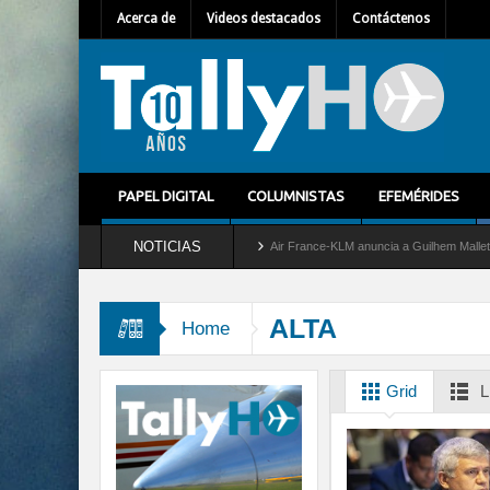
Acerca de
Videos destacados
Contáctenos
PAPEL DIGITAL
COLUMNISTAS
EFEMÉRIDES
NOTICIAS
ra del servicio al C-2 Greyhound
Air France-KLM anuncia a Guilhem Mallet como nue
ALTA
Home
Grid
L