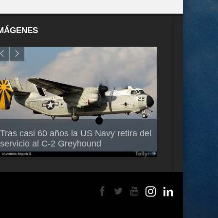
MÁGENES
Air France-KLM anuncia a Guilhem
Thales multipl
Tras casi 60 años la US Navy retira del
Mallet como nuevo Director General
capacidad de 
servicio al C-2 Greyhound
para América Latina
en Brasil