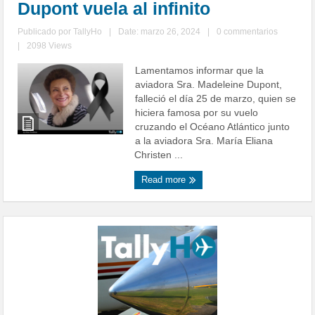
Dupont vuela al infinito
Publicado por
TallyHo
|
Date: marzo 26, 2024
|
0 commentarios
|
2098 Views
Lamentamos informar que la
aviadora Sra. Madeleine Dupont,
falleció el día 25 de marzo, quien se
hiciera famosa por su vuelo
cruzando el Océano Atlántico junto
a la aviadora Sra. María Eliana
Christen ...
Read more