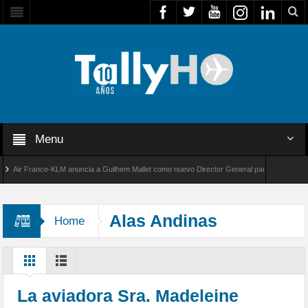
Menu
ir France-KLM anuncia a Guilhem Mallet como nuevo Director General para América Latina
l 8000 de Bombardier establece un nuevo récord de velocidad entre Los Ángeles y Farnbor
Alas Andinas
Home
La aviadora Sra. Madeleine