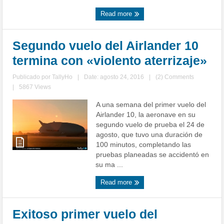
Read more
Segundo vuelo del Airlander 10
termina con «violento aterrizaje»
Publicado por
TallyHo
|
Date: agosto 24, 2016
|
(2) Comments
|
5867 Views
A una semana del primer vuelo del
Airlander 10, la aeronave en su
segundo vuelo de prueba el 24 de
agosto, que tuvo una duración de
100 minutos, completando las
pruebas planeadas se accidentó en
su ma ...
Read more
Exitoso primer vuelo del