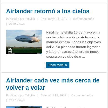
Airlander retornó a los cielos
Publicado por
TallyHo
|
Date: mayo 11, 2017
|
0 commentarios
|
2339 Views
Finalmente el día 10 de mayo en la
noche volvió a volar el Airlander de
manera exitosa. Todos los objetivos
del vuelo planeado fueron logrados
y la aeronave está ahora de nuevo
segura en su sitio de e ...
Read more
Airlander cada vez más cerca de
volver a volar
Publicado por
TallyHo
|
Date: abril 12, 2017
|
0 commentarios
|
2197 Views