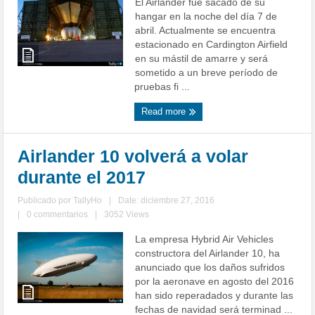
El Airlander fue sacado de su
hangar en la noche del día 7 de
abril. Actualmente se encuentra
estacionado en Cardington Airfield
en su mástil de amarre y será
sometido a un breve período de
pruebas fi ...
Read more
Airlander 10 volverá a volar
durante el 2017
Publicado por
TallyHo
|
Date: diciembre 27, 2016
|
0 commentarios
|
3052 Views
La empresa Hybrid Air Vehicles
constructora del Airlander 10, ha
anunciado que los daños sufridos
por la aeronave en agosto del 2016
han sido reperadados y durante las
fechas de navidad será terminad ...