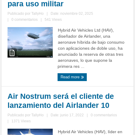
para uso militar
Publicado por
TallyHo
|
Date: noviembre 02, 2025
|
0 commentarios
|
541 Views
Hybrid Air Vehicles Ltd (HAV),
diseñador de Airlander, una
aeronave híbrida de bajo consumo
con aplicaciones de doble uso, ha
anunciado la reserva de otras tres
aeronaves, lo que supone la
primera res ...
Read more
Air Nostrum será el cliente de
lanzamiento del Airlander 10
Publicado por
TallyHo
|
Date: junio 17, 2022
|
0 commentarios
|
1371 Views
Hybrid Air Vehicles (HAV), líder en