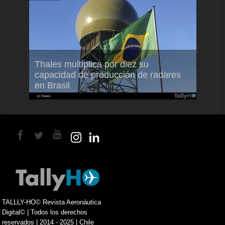
em
Thales multiplica por diez su
Ampli
ral
capacidad de producción de radares
vuelo
en Brasil
A350
TALLLY-HO© Revista Aeronáutica
Digital© | Todos los derechos
reservados | 2014 - 2025 | Chile