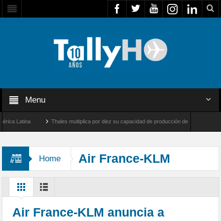
Menu
 Latina
Thales multiplica por diez su capacidad de producción de radares en Brasil
es y Farnborough, Reino Unido
Airbus U030 Flexrotor inicia sus operaciones con la 
Air France-KLM
Home
Air France-KLM anuncia a