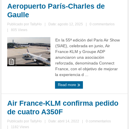
Aeropuerto París-Charles de
Gaulle
Publicado por
TallyHo
|
Date: agosto 12, 2025
|
0 commentarios
|
805 Views
En la 55ª edición del Paris Air Show
(SIAE), celebrada en junio, Air
France-KLM y Groupe ADP
anunciaron una asociación
reforzada, denominada Connect
France, con el objetivo de mejorar
la experiencia d ...
Read more
Air France-KLM confirma pedido
de cuatro A350F
Publicado por
TallyHo
|
Date: abril 14, 2022
|
0 commentarios
|
1182 Views