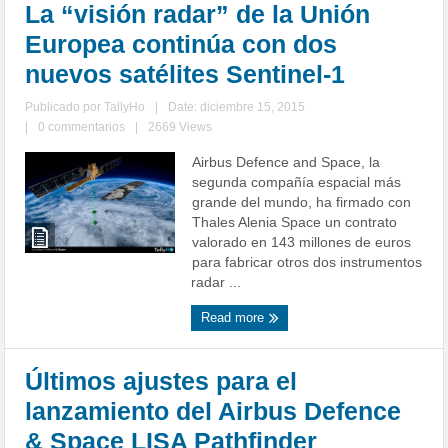
La “visión radar” de la Unión
Europea continúa con dos
nuevos satélites Sentinel-1
Publicado por
TallyHo
|
Date: diciembre 15, 2015
|
0 commentarios
|
2669 Views
Airbus Defence and Space, la
segunda compañía espacial más
grande del mundo, ha firmado con
Thales Alenia Space un contrato
valorado en 143 millones de euros
para fabricar otros dos instrumentos
radar ...
Read more
Últimos ajustes para el
lanzamiento del Airbus Defence
& Space LISA Pathfinder