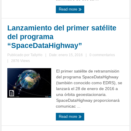
Read more
Lanzamiento del primer satélite
del programa
“SpaceDataHighway”
Publicado por
TallyHo
|
Date: enero 15, 2016
|
0 commentarios
|
2876 Views
El primer satélite de retransmisión
del programa SpaceDataHighway
(también conocido como EDRS), se
lanzará el 28 de enero de 2016 a
una órbita geoestacionaria.
SpaceDataHighway proporcionará
comunicac ...
Read more