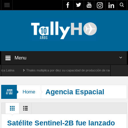
Menu
na
Thales multiplica por diez su capacidad de producción de radares en Brasil
Farnborough, Reino Unido
Airbus U030 Flexrotor inicia sus operaciones con la Agen
Agencia Espacial
Home
Europea
Satélite Sentinel-2B fue lanzado