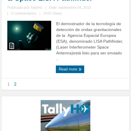
Publicado por
TallyHo
|
Date: septiembre 04, 2015
|
0 commentarios
|
2555 Views
El demostrador de la tecnología de
detección de ondas gravitacionales
de la Agencia Espacial Europea
(ESA), denominado LISA Pathfinder,
(Laser Interferometer Space
Antenna)está listo para ser enviado
...
Read more
1
2