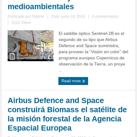
medioambientales
Publicado por
TallyHo
|
Date: junio 16, 2016
|
0 commentarios
|
2122 Views
El satélite óptico Sentinel-2B es el
segundo de su tipo que Airbus
Defence and Space suministra,
para proveer la “Visión en color” del
programa europeo Copernicus de
observación de la Tierra, un proye
...
Read more
Airbus Defence and Space
construirá Biomass el satélite de
la misión forestal de la Agencia
Espacial Europea