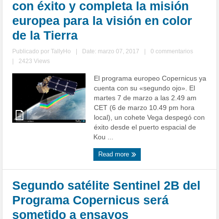
con éxito y completa la misión
europea para la visión en color
de la Tierra
Publicado por
TallyHo
|
Date: marzo 07, 2017
|
0 commentarios
|
2423 Views
El programa europeo Copernicus ya
cuenta con su «segundo ojo». El
martes 7 de marzo a las 2.49 am
CET (6 de marzo 10.49 pm hora
local), un cohete Vega despegó con
éxito desde el puerto espacial de
Kou ...
Read more
Segundo satélite Sentinel 2B del
Programa Copernicus será
sometido a ensayos