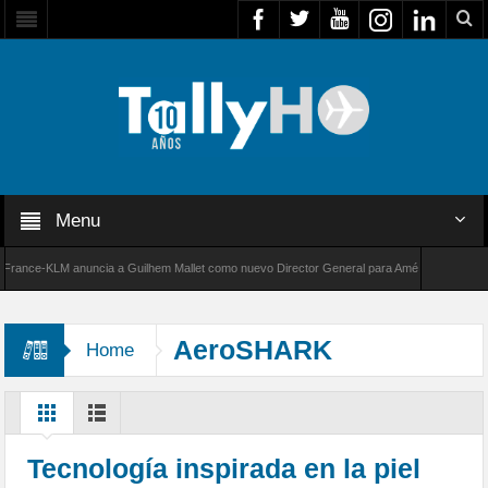
Menu
ce-KLM anuncia a Guilhem Mallet como nuevo Director General para América Latina
de Bombardier establece un nuevo récord de velocidad entre Los Ángeles y Farnborough, R
AeroSHARK
Home
Tecnología inspirada en la piel