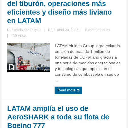
del tiburón, operaciones más
eficientes y diseño más liviano
en LATAM
Publicado por
TallyHo
|
Date: abril 28, 2026
|
0 commentarios
|
430 Views
LATAM Airlines Group logra evitar la
emisión de más de 1 millón de
toneladas de CO₂ al año gracias a
una serie de medidas operacionales
y tecnológicas que optimizan el
consumo de combustible en sus op
...
Read more
LATAM amplía el uso de
AeroSHARK a toda su flota de
Boeing 777