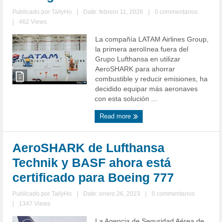
Publicado por
TallyHo
|
Date: febrero 11, 2026
|
0 commentarios
|
462 Views
La compañía LATAM Airlines Group,
la primera aerolínea fuera del
Grupo Lufthansa en utilizar
AeroSHARK para ahorrar
combustible y reducir emisiones, ha
decidido equipar más aeronaves
con esta solución ...
Read more
AeroSHARK de Lufthansa
Technik y BASF ahora está
certificado para Boeing 777
Publicado por
TallyHo
|
Date: enero 26, 2023
|
0 commentarios
|
1347 Views
La Agencia de Seguridad Aérea de