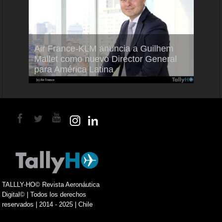
Air France-KLM anuncia a Guilhem
Thale
ra del
Mallet como nuevo Director General
capac
para América Latina
en Br
TALLLY-HO© Revista Aeronáutica
Digital© | Todos los derechos
reservados | 2014 - 2025 | Chile