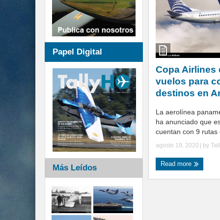
Papel Digital
Copa Airlines
vuelos para c
destinos en A
La aerolínea paname
ha anunciado que e
cuentan con 9 rutas d
agosto 19, 2020
| by
Tal
Read more
Más Leídos