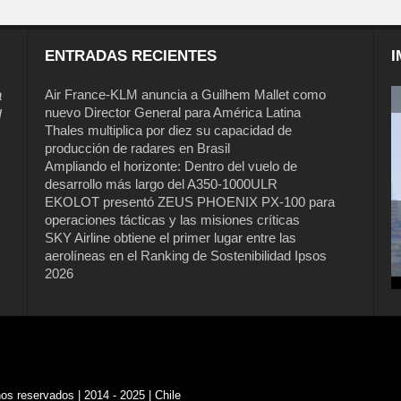
ENTRADAS RECIENTES
I
a
Air France-KLM anuncia a Guilhem Mallet como
nuevo Director General para América Latina
l
Thales multiplica por diez su capacidad de
producción de radares en Brasil
Ampliando el horizonte: Dentro del vuelo de
desarrollo más largo del A350-1000ULR
EKOLOT presentó ZEUS PHOENIX PX-100 para
operaciones tácticas y las misiones críticas
Air France-KLM anuncia a Guilhem
SKY Airline obtiene el primer lugar entre las
Mallet como nuevo Director General
aerolíneas en el Ranking de Sostenibilidad Ipsos
para América Latina
2026
s reservados | 2014 - 2025 | Chile