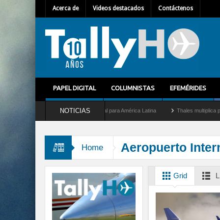
Acerca de
Videos destacados
Contáctenos
PAPEL DIGITAL
COLUMNISTAS
EFEMÉRIDES
NOTICIAS
allet como nuevo Director General para América Latina
Thales multiplica por diez 
Aeropuerto Inte
Home
Grid
L