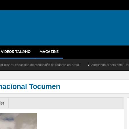
VIDEOS TALLYHO
MAGAZINE
su capacidad de producción de radares en Brasil
Ampliando el horizonte: Dentro del 
rnacional Tocumen
ist