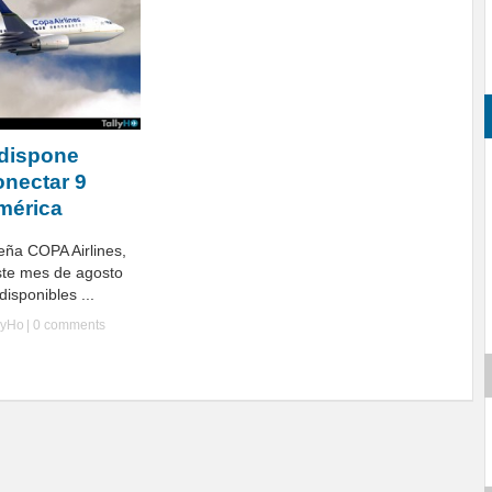
 dispone
onectar 9
mérica
ña COPA Airlines,
ste mes de agosto
isponibles ...
lyHo
|
0 comments