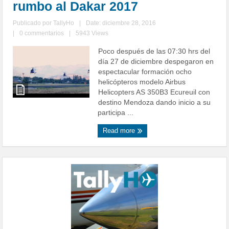
rumbo al Dakar 2017
Publicado por
TallyHo
|
Date: diciembre 28, 2016
|
0 commentarios
|
5943 Views
Poco después de las 07:30 hrs del
día 27 de diciembre despegaron en
espectacular formación ocho
helicópteros modelo Airbus
Helicopters AS 350B3 Ecureuil con
destino Mendoza dando inicio a su
participa ...
Read more