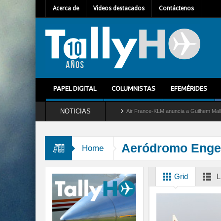
Acerca de
Videos destacados
Contáctenos
PAPEL DIGITAL
COLUMNISTAS
EFEMÉRIDES
NOTICIAS
etira del servicio al C-2 Greyhound
Air France-KLM anuncia a Guilhem Mallet como n
Aeródromo Enge
Home
Grid
L