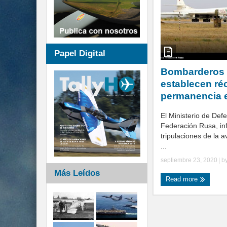
Papel Digital
Bombarderos 
establecen ré
permanencia 
El Ministerio de Def
Federación Rusa, in
tripulaciones de la a
...
septiembre 23, 2020
| b
Más Leídos
Read more