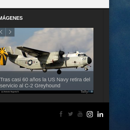
MÁGENES
Air France-KLM anuncia a Guilhem
Thales multipl
Tras casi 60 años la US Navy retira del
Mallet como nuevo Director General
capacidad de 
servicio al C-2 Greyhound
para América Latina
en Brasil