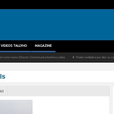
VIDEOS TALLYHO
MAGAZINE
uevo Director General para América Latina
Thales multiplica por diez su capacidad 
ls
ist