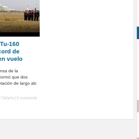
Tu-160
cord de
en vuelo
ensa de la
formó que dos
viación de largo alc
y
TallyHo
|
0 comments