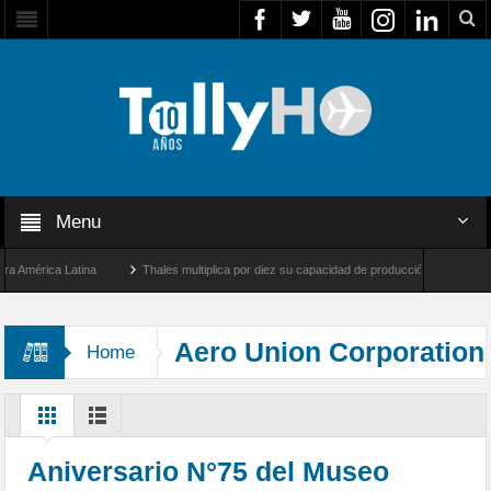
Menu
mérica Latina
Thales multiplica por diez su capacidad de producción de radares en B
 Ángeles y Farnborough, Reino Unido
Airbus U030 Flexrotor inicia sus operaciones 
Aero Union Corporation
Home
Aniversario N°75 del Museo