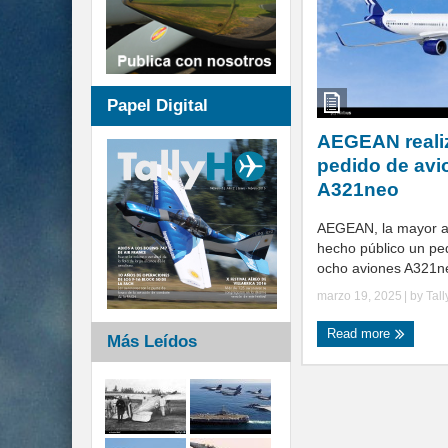
Papel Digital
AEGEAN reali
pedido de avi
A321neo
AEGEAN, la mayor ae
hecho público un pe
ocho aviones A321neo
marzo 19, 2025
| by
Tal
Read more
Más Leídos