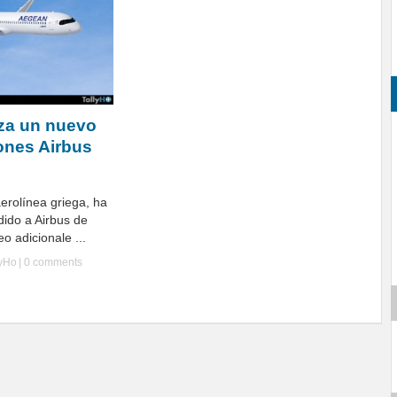
za un nuevo
ones Airbus
rolínea griega, ha
dido a Airbus de
 adicionale ...
lyHo
|
0 comments