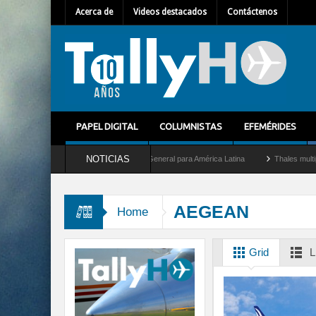
Acerca de
Videos destacados
Contáctenos
PAPEL DIGITAL
COLUMNISTAS
EFEMÉRIDES
NOTICIAS
lhem Mallet como nuevo Director General para América Latina
Thales multiplica por
AEGEAN
Home
Grid
L