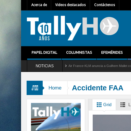
Acerca de
Videos destacados
Contáctenos
PAPEL DIGITAL
COLUMNISTAS
EFEMÉRIDES
NOTICIAS
 del servicio al C-2 Greyhound
Air France-KLM anuncia a Guilhem Mallet como nuevo
Accidente FAA
Home
Grid
L