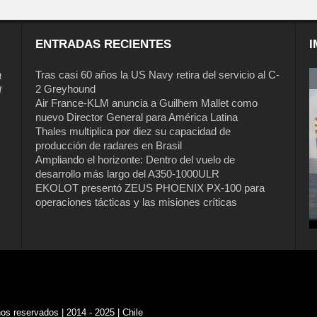
ENTRADAS RECIENTES
I
a
Tras casi 60 años la US Navy retira del servicio al C-
2 Greyhound
l
Air France-KLM anuncia a Guilhem Mallet como
nuevo Director General para América Latina
Thales multiplica por diez su capacidad de
producción de radares en Brasil
Ampliando el horizonte: Dentro del vuelo de
desarrollo más largo del A350-1000ULR
EKOLOT presentó ZEUS PHOENIX PX-100 para
Tras casi 60 años la US Navy retira del
operaciones tácticas y las misiones críticas
servicio al C-2 Greyhound
s reservados | 2014 - 2025 | Chile