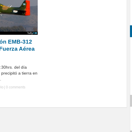
vión EMB-312
 Fuerza Aérea
30hrs. del día
 precipitó a tierra en
.
yHo
|
0 comments