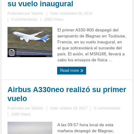
su vuelo inaugural
Publicado por
TallyHo
|
Date: noviembre 06, 2018
|
0 commentarios
|
2083 Views
El primer A330-800 despegó del
aeropuerto de Blagnac en Toulouse,
Francia, en su vuelo inaugural, en
el que sobrevolará el suroeste del
país. El avión, el MSN188, llevará a
cabo los ensayos de física ...
Read more
Airbus A330neo realizó su primer
vuelo
Publicado por
TallyHo
|
Date: octubre 19, 2017
|
0 commentarios
|
2485 Views
A las 09:57 hora local de esta
mañana despegó de Blagnac,