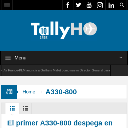
Menu
 France-KLM anuncia a Guilhem Mallet como nuevo Director General para América Latina
 8000 de Bombardier establece un nuevo récord de velocidad entre Los Ángeles y Farnborou
A330-800
Home
El primer A330-800 despega en