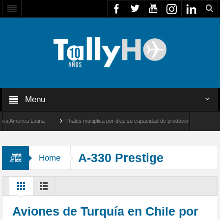
Menu
América Latina
Thales multiplica por diez su capacidad de producción de radares en 
s Ángeles y Farnborough, Reino Unido
Airbus U030 Flexrotor inicia sus operaciones
A-330 Prestige
Home
Aviones de Turquía en Chile por