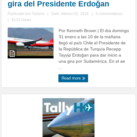
gira del Presidente Erdoğan
Publicado por
TallyHo
|
Date: febrero 02, 2016
|
0 commentarios
|
6133 Views
Por Kenneth Brown | El día domingo
31 enero a las 10 de la mañana
llegó al país Chile el Presidente de
la República de Turquía Recepp
Tayyip Erdoğan para dar inicio a
una gira por Sudamérica. En el ae
...
Read more