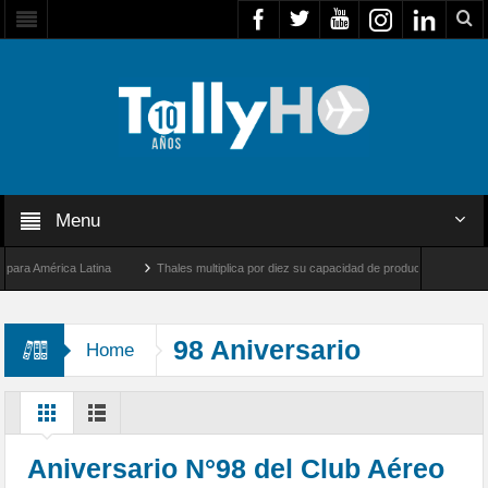
Menu
 América Latina
Thales multiplica por diez su capacidad de producción de radares en
os Ángeles y Farnborough, Reino Unido
Airbus U030 Flexrotor inicia sus operacione
98 Aniversario
Home
Aniversario N°98 del Club Aéreo