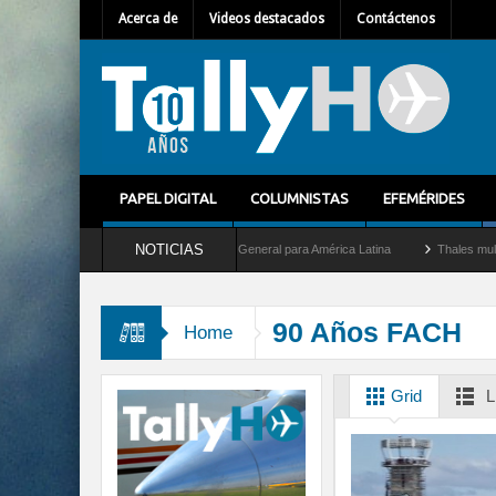
Acerca de
Videos destacados
Contáctenos
PAPEL DIGITAL
COLUMNISTAS
EFEMÉRIDES
NOTICIAS
ilhem Mallet como nuevo Director General para América Latina
Thales multiplica p
90 Años FACH
Home
Grid
L