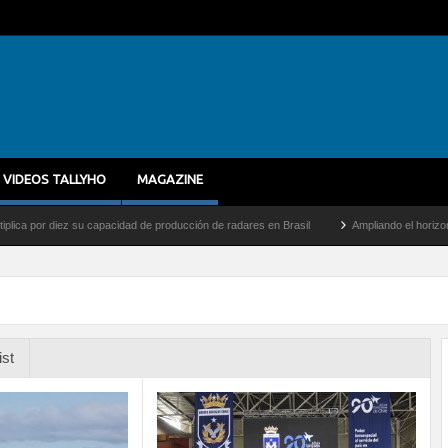
VIDEOS TALLYHO
MAGAZINE
or diez su capacidad de producción de radares en Brasil
Ampliando el horizonte: Dent
ist