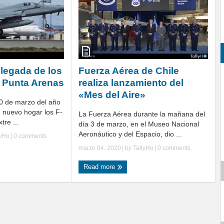
llegada de los
Fuerza Aérea de Chile
 a Punta Arenas
realiza lanzamiento del
«Mes del Aire»
20 de marzo del año
u nuevo hogar los F-
La Fuerza Aérea durante la mañana del
tre ...
día 3 de marzo, en el Museo Nacional
Aeronáutico y del Espacio, dio ...
lyHo
|
0 comments
marzo 04, 2020
| by
TallyHo
|
0 comments
Read more