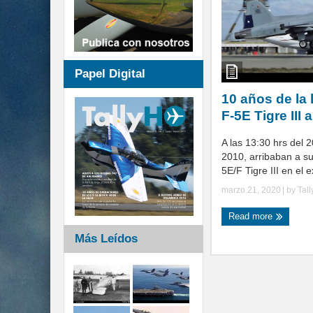
Papel Digital
10 años de la 
F-5E Tigre III
A las 13:30 hrs del 
2010, arribaban a s
5E/F Tigre III en el ex
marzo 21, 2020
| by
Tal
Read more
Más Leídos