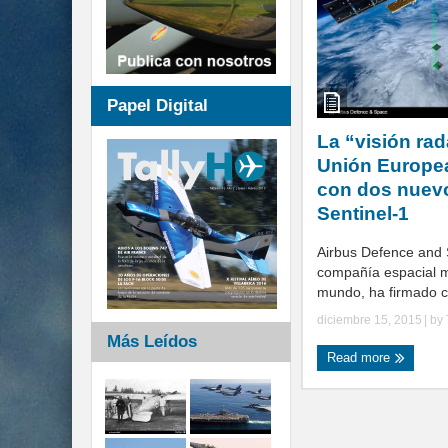
Papel Digital
La “visión rad
Unión Europe
con dos nuevo
Sentinel-1
Airbus Defence and 
compañía espacial 
mundo, ha firmado co
diciembre 15, 2015
| by
Más Leídos
Read more