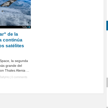
ar” de la
a continúa
s satélites
Space, la segunda
más grande del
n Thales Alenia ...
TallyHo
|
0 comments