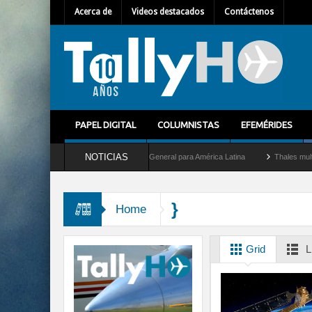
Acerca de
Videos destacados
Contáctenos
PAPEL DIGITAL
COLUMNISTAS
EFEMÉRIDES
NOTICIAS
uilhem Mallet como nuevo Director General para América Latina
Thales multiplica p
}
Home
Grid
L