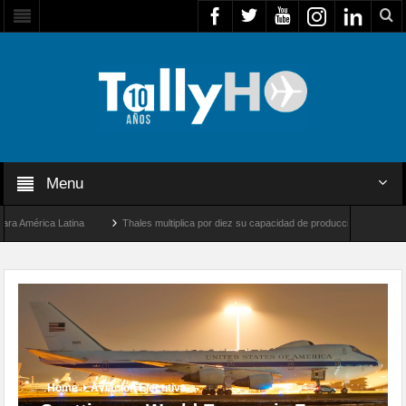
Menu
rica Latina
Thales multiplica por diez su capacidad de producción de radares en Bra
ngeles y Farnborough, Reino Unido
Airbus U030 Flexrotor inicia sus operaciones co
Home
Aviación Ejecutiva