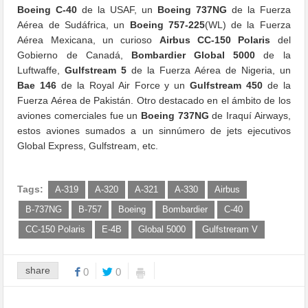
Boeing C-40
de la USAF, un
Boeing 737NG
de la Fuerza
Aérea de Sudáfrica, un
Boeing
757-225
(WL)
de la Fuerza
Aérea Mexicana, un curioso
Airbus
CC-150 Polaris
del
Gobierno de Canadá,
Bombardier Global 5000
de la
Luftwaffe,
Gulfstream 5
de la Fuerza Aérea de Nigeria, un
Bae 146
de la Royal Air Force y un
Gulfstream 450
de la
Fuerza Aérea de Pakistán. Otro destacado en el ámbito de los
aviones comerciales fue un
Boeing 737NG
de Iraquí Airways,
estos aviones sumados a un sinnúmero de jets ejecutivos
Global Express, Gulfstream, etc.
Tags:
A-319
A-320
A-321
A-330
Airbus
B-737NG
B-757
Boeing
Bombardier
C-40
CC-150 Polaris
E-4B
Global 5000
Gulfstreram V
share
0
0