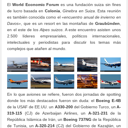
El
World Economic Forum
es una fundación suiza sin fines
de lucro basada en
Colonia
,
Ginebra en Suiza
. Esta reunión
es también conocida como el
«encuentro anual de invierno en
Davos»
, que es un resort en las montañas de
Graubünden
,
en el este de los
Alpes suizos
. A este encuentro asisten unos
2.500 líderes empresariales, políticos internacionales,
intelectuales y periodistas para discutir los temas más
complejos que atañen al mundo.
En lo que aviones se refiere, fueron dos jornadas de spotting
donde los más destacados fueron sin duda: el
Boeing E-4B
de la USAF de EE.UU. un
A330-200
del Gobierno Turco, un
A-
319-115
(CJ) de Azerbaijan Airlines, un
A-321-231
de la
República Islámica de Irán, un
Boeing 737NG
de la República
de Tunisia, un
A-320-214
(CJ) del Gobierno de Kazajtán, un