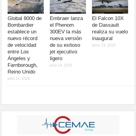
Global 8000 de
Embraer lanza
El Falcon 10X
Bombardier
el Phenom
de Dassault
establece un
300EV la más
realiza su vuelo
nuevo récord
nueva versión
inaugural
de velocidad
de su exitoso
junio 23, 2026
entre Los
jet ejecutivo
Ángeles y
ligero
Farnborough,
julio 14, 2026
Reino Unido
julio 24, 2026