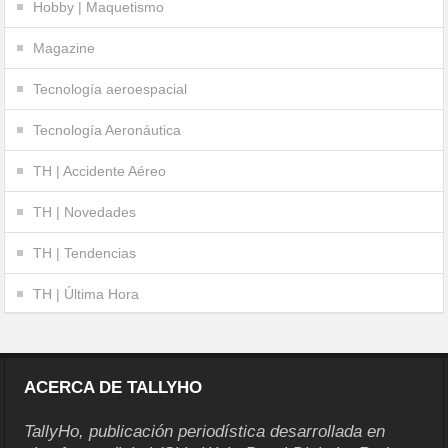
Hobby | Maquetismo
Magazine
Tecnología aeroespacial
Tecnología Aeronáutica
TH | Accidente Aéreo
TH | Novedades
TH | Tendencias
TH | Última Hora
ACERCA DE TALLYHO
TallyHo, publicación periodística desarrollada en