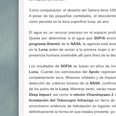
Como comparación, el
desierto del Sahara
tiene 100
A pesar de las pequeñas cantidades, el descubrim
cómo persiste en la dura superficie lunar sin aire.
El agua es un recurso precioso en el espacio prof
Queda por determinar si el agua que
SOFIA
encont
programa Artemis
de la
NASA
, la agencia está an
en la
Luna
antes de enviar a la primera mujer y al 
presencia humana sostenible allí para fines de la dé
Los resultados de
SOFIA
se basan en años de inve
Luna
. Cuando los astronautas del
Apolo
regresar
completamente seca. Misiones orbitales y de impacto
detección de cráteres lunares de la
NASA
, confir
de los polos de la
Luna
. Mientras tanto, varias nave
Deep Impact
, así como la
misión Chandrayaan-1
d
Instalación del Telescopio Infrarrojo
en tierra de
encontraron evidencia de hidratación en lugares m
definitivamente la forma en que estaba presente, ya