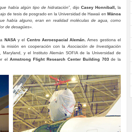
ue había algún tipo de hidratación”
, dijo
Casey Honniball,
la
abajo de tesis de posgrado en la Universidad de Hawaii en
Mānoa
ue había alguno, eran en realidad moléculas de agua, como
dor de desagües».
 la
NASA
y el
Centro Aeroespacial Alemán.
Ames gestiona el
e la misión en cooperación con la
Asociación de Investigación
 Maryland, y el Instituto Alemán SOFIA de la Universidad de
or el
Armstrong Flight Research Center Building
703
de la