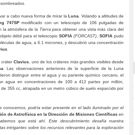
 y sombreados.
evar a cabo nueva forma de mirar la
Luna
.
Volando a altitudes de
ng 747SP
modificado con un telescopio de 106 pulgadas de
n la atmósfera de la
Tierra
para obtener una vista más clara del
bjeto débil para el telescopio
SOFIA
(FORCAST)
,
SOFIA
pudo
moléculas de agua, a 6.1 micrones, y descubrió una concentración
vius
.
 cráter
Clavius
, uno de los cráteres más grandes visibles desde
na
. Las observaciones anteriores de la superficie de la Luna
eron distinguir entre el agua y su pariente químico cercano, el
an agua en concentraciones de 100 a 412 partes por millón,
 de 355 cc, atrapada en un metro cúbico de suelo esparcido por
e conocemos, podría estar presente en el lado iluminado por el
sión de Astrofísica en la Dirección de Misiones Científicas
en
abemos que está ahí. Este descubrimiento desafía nuestra
as intrigantes sobre los recursos relevantes para la exploración