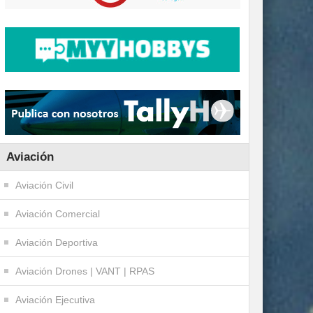
Aviación
Aviación Civil
Aviación Comercial
Aviación Deportiva
Aviación Drones | VANT | RPAS
Aviación Ejecutiva