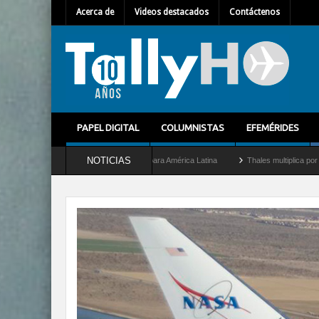
Acerca de
Videos destacados
Contáctenos
PAPEL DIGITAL
COLUMNISTAS
EFEMÉRIDES
NOTICIAS
o Director General para América Latina
Thales multiplica por diez su capacidad de 