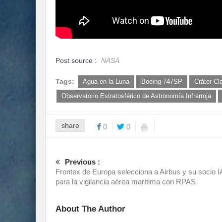
Post source :
NASA
Tags:
Agua en la Luna
Boeing 747SP
Cráter Cl
Observatorio Estratosférico de Astronomía Infrarroja
share
0
0
Previous :
Frontex de Europa selecciona a Airbus y su socio I
para la vigilancia aérea marítima con RPAS
About The Author