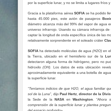
por la superficie lunar, y no se limita a lugares fríos
Gracia a la plataforma aérea
SOFIA
se ha podido ll
hasta 45.000 pies, este avión de pasajeros
Boei
diámetro alcanza más del 99% del vapor de agua e
universo infrarrojo.
Usando su cámara infrarroja de o
captar la longitud de onda específica única de las 
relativamente sorprendente en el soleado cráter
Cla
SOFIA
ha detectado moléculas de agua
(H2O)
en el
la Tierra, ubicado en el hemisferio sur de la
Lu
detectaron alguna forma de hidrógeno, pero no pudi
hidroxilo
(OH).
Los datos de esta ubicación revel
aproximadamente equivalente a una botella de agua
la superficie lunar.
“Teníamos indicios de que H2O, el agua familiar qu
sol de la Luna”
, dijo
Paul Hertz
,
director de la Divi
la Sede de la
NASA
en
Washington
.
“Ahora s
comprensión de la superficie lunar y plantea pregunt
del espacio profundo».