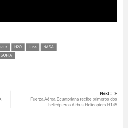
avius
H2O
Luna
NASA
SOFIA
Next :
AI
Fuerza Aérea Ecuatoriana recibe primeros dos
helicópteros Airbus Helicopters H145