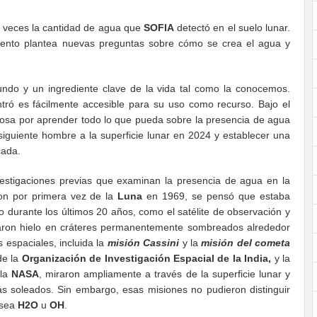
 veces la cantidad de agua que
SOFIA
detectó en el suelo lunar.
iento plantea nuevas preguntas sobre cómo se crea el agua y
undo y un ingrediente clave de la vida tal como la conocemos.
ró es fácilmente accesible para su uso como recurso. Bajo el
siosa por aprender todo lo que pueda sobre la presencia de agua
siguiente hombre a la superficie lunar en 2024 y establecer una
cada.
stigaciones previas que examinan la presencia de agua en la
on por primera vez de la
Luna
en 1969, se pensó que estaba
 durante los últimos 20 años, como el satélite de observación y
maron hielo en cráteres permanentemente sombreados alrededor
s espaciales, incluida la
misión Cassini
y la
misión del cometa
e la
Organización de Investigación Espacial de la India,
y la
 la
NASA
, miraron ampliamente a través de la superficie lunar y
ás soleados. Sin embargo, esas misiones no pudieron distinguir
 sea
H2O
u
OH
.