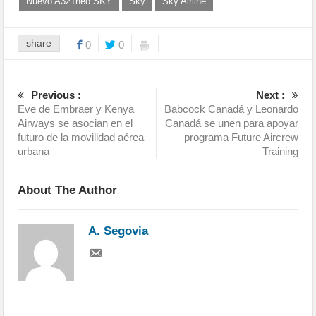
Nuevo A321neo SKY
Sky
Sky Airline
share
0
0
Previous :
Next :
Eve de Embraer y Kenya
Babcock Canadá y Leonardo
Airways se asocian en el
Canadá se unen para apoyar
futuro de la movilidad aérea
programa Future Aircrew
urbana
Training
About The Author
A. Segovia