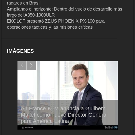
radares en Brasil
Ampliando el horizonte: Dentro del vuelo de desarrollo más
largo del A350-1000ULR
EKOLOT presentó ZEUS PHOENIX PX-100 para
operaciones tácticas y las misiones críticas
IMÁGENES
Air France-KLM anuncia a Guilhem
Thale
ra del
Mallet como nuevo Director General
capac
para América Latina
en Br