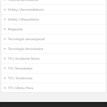
Hobby | Aeromodelismo
Hobby | Maquetismo
Magazine
Tecnología aeroespacial
Tecnología Aeronáutica
TH | Accidente Aéreo
TH | Novedades
TH | Tendencias
TH | Última Hora