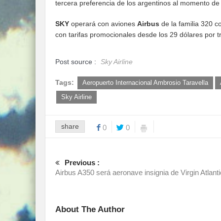
tercera preferencia de los argentinos al momento de 
SKY
operará con aviones
Airbus
de la familia 320 
con tarifas promocionales desde los 29 dólares por
Post source :
Sky Airline
Tags:
Aeropuerto Internacional Ambrosio Taravella
Sky Airline
share
0
0
Previous :
Airbus A350 será aeronave insignia de Virgin Atlanti
About The Author