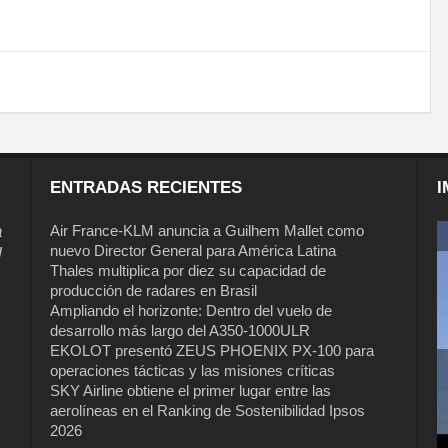
ENTRADAS RECIENTES
I
a
Air France-KLM anuncia a Guilhem Mallet como
nuevo Director General para América Latina
l
Thales multiplica por diez su capacidad de
producción de radares en Brasil
Ampliando el horizonte: Dentro del vuelo de
desarrollo más largo del A350-1000ULR
EKOLOT presentó ZEUS PHOENIX PX-100 para
operaciones tácticas y las misiones críticas
Air France-KLM anuncia a Guilhem
SKY Airline obtiene el primer lugar entre las
Mallet como nuevo Director General
aerolíneas en el Ranking de Sostenibilidad Ipsos
para América Latina
2026