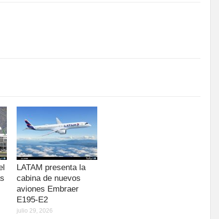
el
LATAM presenta la
as
cabina de nuevos
aviones Embraer
E195-E2
julio 29, 2026