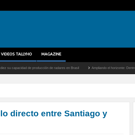
VIDEOS TALLYHO
MAGAZINE
idad de producción de radares en Brasil
Ampliando el horizonte: Dentro del vuelo de
lo directo entre Santiago y