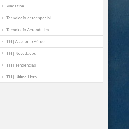
Magazine
Tecnología aeroespacial
Tecnología Aeronáutica
TH | Accidente Aéreo
TH | Novedades
TH | Tendencias
TH | Última Hora