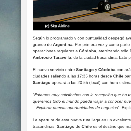
Según lo programado y con puntualidad despegó aye
grande de
Argentina
. Por primera vez y como parte
operaciones regulares a
Córdoba
, aterrizando sólo
Ambrosio Taravella
, de la ciudad trasandina. Este 
El nuevo servicio entre
Santiago
y
Córdoba
contará 
ciudades saliendo a las 17:35 horas desde
Chile
para
Santiago
operará a las 20:55 (local) con hora estim
“Estamos muy satisfechos con la recepción que ha te
queremos todo el mundo pueda viajar a conocer nuevo
– Explorar nuevas oportunidades de negocios”.
Expl
La apertura de esta nueva ruta llega en un excelent
trasandinas,
Santiago
de
Chile
es el destino que má