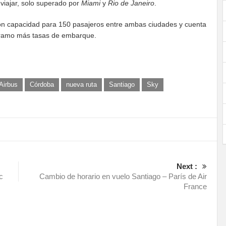
viajar, solo superado por
Miami
y
Rio de Janeiro
.
con capacidad para 150 pasajeros entre ambas ciudades y cuenta
 tramo más tasas de embarque.
Airbus
Córdoba
nueva ruta
Santiago
Sky
Next :
c
Cambio de horario en vuelo Santiago – París de Air
France