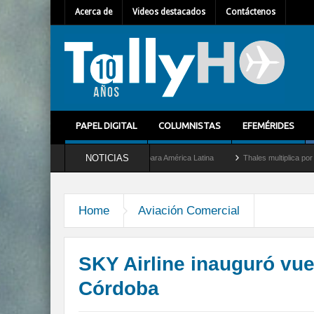
Acerca de
Videos destacados
Contáctenos
PAPEL DIGITAL
COLUMNISTAS
EFEMÉRIDES
NOTICIAS
omo nuevo Director General para América Latina
Thales multiplica por diez su capac
Home
Aviación Comercial
SKY Airline inauguró vue
Córdoba