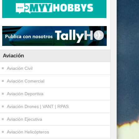
Aviación
Aviación Civil
Aviación Comercial
Aviación Deportiva
Aviación Drones | VANT | RPAS
Aviación Ejecutiva
Aviación Helicópteros