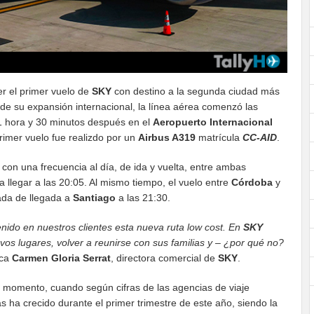
r el primer vuelo de
SKY
con destino a la segunda ciudad más
 de su expansión internacional, la línea aérea comenzó las
 1 hora y 30 minutos después en el
Aeropuerto Internacional
primer vuelo fue realizdo por un
Airbus A319
matrícula
CC-AID
.
con una frecuencia al día, de ida y vuelta, entre ambas
 llegar a las 20:05. Al mismo tiempo, el vuelo entre
Córdoba
y
ada de llegada a
Santiago
a las 21:30.
nido en nuestros clientes esta nueva ruta low cost. En
SKY
s lugares, volver a reunirse con sus familias y – ¿por qué no?
ica
Carmen Gloria Serrat
, directora comercial de
SKY
.
e momento, cuando según cifras de las agencias de viaje
s ha crecido durante el primer trimestre de este año, siendo la