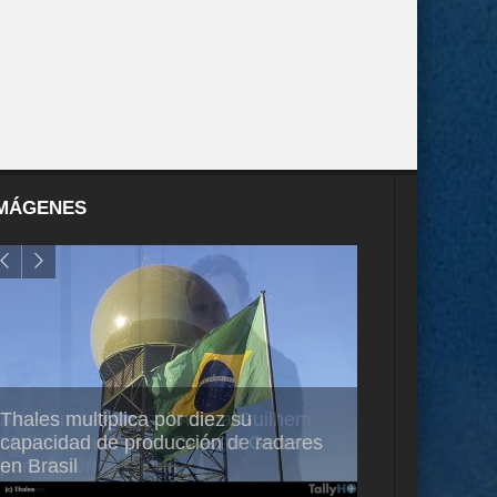
MÁGENES
Thales multiplica por diez su
Ampliando el h
capacidad de producción de radares
vuelo de desar
en Brasil
A350-1000UL