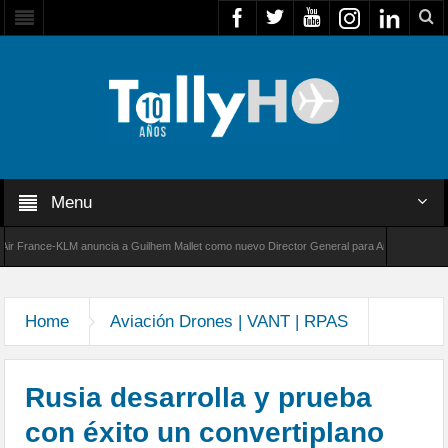
Menu
rance-KLM anuncia a Guilhem Mallet como nuevo Director General para América Latina
00 de Bombardier establece un nuevo récord de velocidad entre Los Ángeles y Farnborough
Home
Aviación Drones | VANT | RPAS
Rusia desarrolla y prueba
con éxito un convertiplano