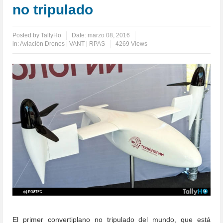
no tripulado
Posted by
TallyHo
Date:
marzo 08, 2016
in:
Aviación Drones | VANT | RPAS
4269 Views
El primer convertiplano no tripulado del mundo, que está