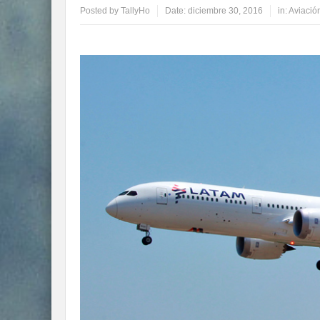
Posted by
TallyHo
Date:
diciembre 30, 2016
in:
Aviació