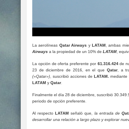
La aerolíneas
Qatar Airways
y
LATAM
, ambas mie
Airways
a la propiedad de un 10% de
LATAM
, equi
La opción de oferta preferente por
61.316.424
de nu
23 de diciembre de 2016, en el que
Qatar
, a t
(«Qatar»)
, suscribió acciones de
LATAM.
mediante l
LATAM
y
Qatar
.
Finalmente el día 28 de diciembre, suscribió 30.349
periodo de opción preferente.
Al respecto
LATAM
señaló que,
la entrada de
Qat
desarrollar una relación a largo plazo y explorar n