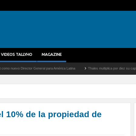
VIDEOS TALLYHO
MAGAZINE
irector General para América Latina
Thales multiplica por diez su capacidad de prod
l 10% de la propiedad de