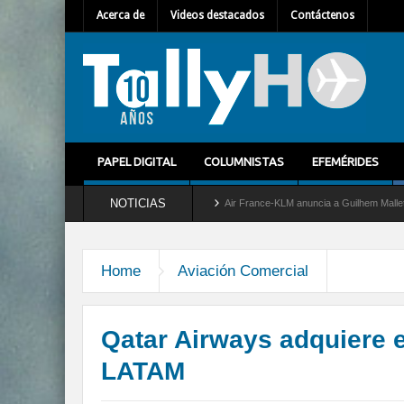
Acerca de
Videos destacados
Contáctenos
PAPEL DIGITAL
COLUMNISTAS
EFEMÉRIDES
NOTICIAS
el servicio al C-2 Greyhound
Air France-KLM anuncia a Guilhem Mallet como nuevo D
Home
Aviación Comercial
Qatar Airways adquiere e
LATAM