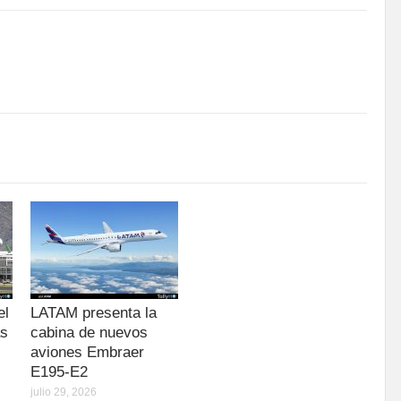
el
LATAM presenta la
as
cabina de nuevos
aviones Embraer
E195-E2
julio 29, 2026