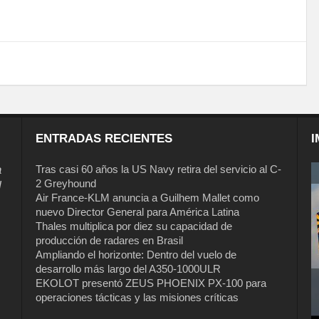
ENTRADAS RECIENTES
I
a
Tras casi 60 años la US Navy retira del servicio al C-
2 Greyhound
l
Air France-KLM anuncia a Guilhem Mallet como
nuevo Director General para América Latina
Thales multiplica por diez su capacidad de
producción de radares en Brasil
Ampliando el horizonte: Dentro del vuelo de
desarrollo más largo del A350-1000ULR
EKOLOT presentó ZEUS PHOENIX PX-100 para
Tras casi 60 años la US Navy retira del
operaciones tácticas y las misiones críticas
servicio al C-2 Greyhound