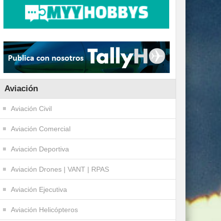
Aviación
Aviación Civil
Aviación Comercial
Aviación Deportiva
Aviación Drones | VANT | RPAS
Aviación Ejecutiva
Aviación Helicópteros