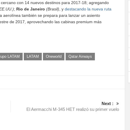
o cercano con 14 nuevos destinos para 2017-18; agregando
EE.UU.)
;
Rio de Janeiro
(Brasil)
, y
destacando la nueva ruta
la aerolínea también se prepara para lanzar un asiento
rimestre de 2017, aprovechando las cabinas premium más
rupo LATAM
LATAM
Oneworld
Qatar Airways
Next :
El Aermacchi M-345 HET realizó su primer vuelo