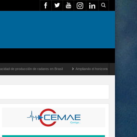
ucción de radares en Brasil
Ampliando el horizonte: Dentro del vuelo de desarrollo