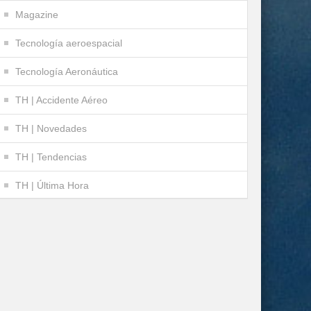
Magazine
Tecnología aeroespacial
Tecnología Aeronáutica
TH | Accidente Aéreo
TH | Novedades
TH | Tendencias
TH | Última Hora