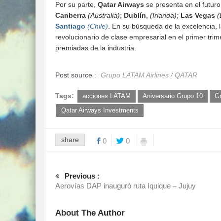
Por su parte,
Qatar Airways
se presenta en el futur
Canberra
(Australia)
;
Dublín
,
(Irlanda)
;
Las Vegas
(
Santiago
(Chile)
. En su búsqueda de la excelencia, 
revolucionario de clase empresarial en el primer t
premiadas de la industria.
Post source :
Grupo LATAM Airlines / QATAR
Tags:
acciones LATAM
Aniversario Grupo 10
G
Qatar Airways Investments
share
0
0
Previous :
Aerovías DAP inauguró ruta Iquique – Jujuy
About The Author