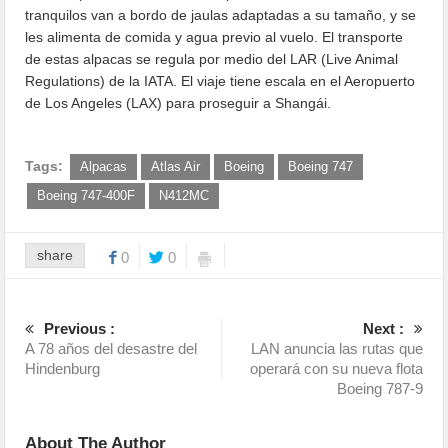
tranquilos van a bordo de jaulas adaptadas a su tamaño, y se
les alimenta de comida y agua previo al vuelo. El transporte
de estas alpacas se regula por medio del LAR (Live Animal
Regulations) de la IATA. El viaje tiene escala en el Aeropuerto
de Los Angeles (LAX) para proseguir a Shangái.
Tags:
Alpacas
Atlas Air
Boeing
Boeing 747
Boeing 747-400F
N412MC
share
0
0
Previous :
Next :
A 78 años del desastre del
LAN anuncia las rutas que
Hindenburg
operará con su nueva flota
Boeing 787-9
About The Author