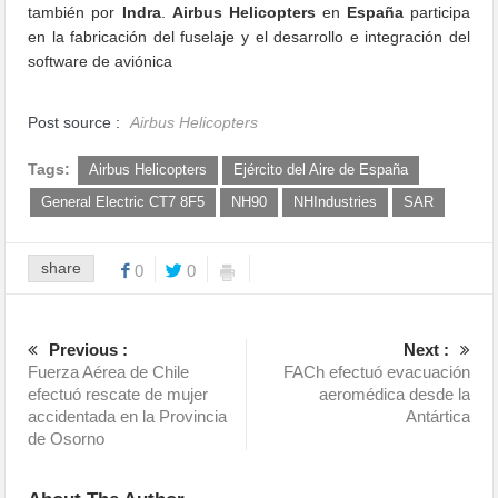
también por
Indra
.
Airbus Helicopters
en
España
participa
en la fabricación del fuselaje y el desarrollo e integración del
software de aviónica
Post source :
Airbus Helicopters
Tags:
Airbus Helicopters
Ejército del Aire de España
General Electric CT7 8F5
NH90
NHIndustries
SAR
share
0
0
Previous :
Next :
Fuerza Aérea de Chile
FACh efectuó evacuación
efectuó rescate de mujer
aeromédica desde la
accidentada en la Provincia
Antártica
de Osorno