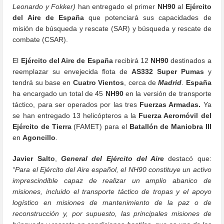
Leonardo y Fokker)
han entregado el primer
NH90
al
Ejército
del Aire de España
que potenciará sus capacidades de
misión de búsqueda y rescate (SAR) y búsqueda y rescate de
combate (CSAR).
El
Ejército del Aire de España
recibirá 12
NH90
destinados a
reemplazar su envejecida flota de
AS332
Super Pumas
y
tendrá su base en
Cuatro Vientos
, cerca de
Madrid
.
España
ha encargado un total de 45
NH90
en la versión de transporte
táctico, para ser operados por las tres
Fuerzas Armadas.
Ya
se han entregado 13 helicópteros a la
Fuerza Aeromóvil del
Ejército de Tierra
(FAMET) para el
Batallón de Maniobra III
en
Agoncillo
.
Javier Salto
,
General del Ejército del Aire
destacó que:
“Para el Ejército del Aire español, el NH90 constituye un activo
imprescindible capaz de realizar un amplio abanico de
misiones, incluido el transporte táctico de tropas y el apoyo
logístico en misiones de mantenimiento de la paz o de
reconstrucción y, por supuesto, las principales misiones de