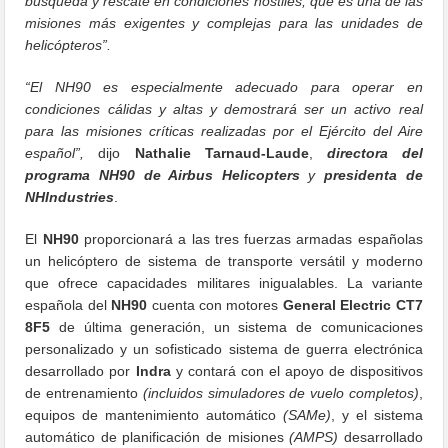
búsqueda y rescate en condiciones hostiles, que es una de las
misiones más exigentes y complejas para las unidades de
helicópteros”.
“El NH90 es especialmente adecuado para operar en
condiciones cálidas y altas y demostrará ser un activo real
para las misiones críticas realizadas por el Ejército del Aire
español”,
dijo
Nathalie Tarnaud-Laude
,
directora del
programa NH90 de Airbus Helicopters
y
presidenta de
NHIndustries
.
El
NH90
proporcionará a las tres fuerzas armadas españolas
un helicóptero de sistema de transporte versátil y moderno
que ofrece capacidades militares inigualables. La variante
española del
NH90
cuenta con motores
General Electric CT7
8F5
de última generación, un sistema de comunicaciones
personalizado y un sofisticado sistema de guerra electrónica
desarrollado por
Indra
y contará con el apoyo de dispositivos
de entrenamiento
(incluidos simuladores de vuelo completos)
,
equipos de mantenimiento automático
(SAMe)
, y el sistema
automático de planificación de misiones
(AMPS)
desarrollado