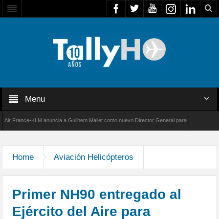
Menu
rance-KLM anuncia a Guilhem Mallet como nuevo Director General para América Latina
000 de Bombardier establece un nuevo récord de velocidad entre Los Ángeles y Farnborough
Home
Aviación Helicópteros
Primer NH90 entregado al
Ejército del Aire para