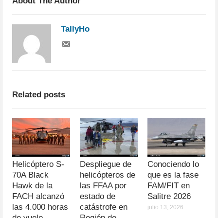
About The Author
TallyHo
Related posts
Helicóptero S-
Despliegue de
Conociendo lo
70A Black
helicópteros de
que es la fase
Hawk de la
las FFAA por
FAM/FIT en
FACH alcanzó
estado de
Salitre 2026
las 4.000 horas
catástrofe en
julio 13, 2026
de vuelo
Región de