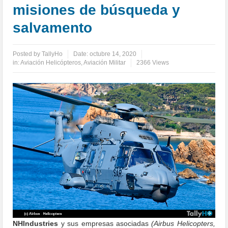
misiones de búsqueda y
salvamento
Posted by
TallyHo
Date:
octubre 14, 2020
in:
Aviación Helicópteros
,
Aviación Militar
2366 Views
NHIndustries
y sus empresas asociadas
(Airbus Helicopters,