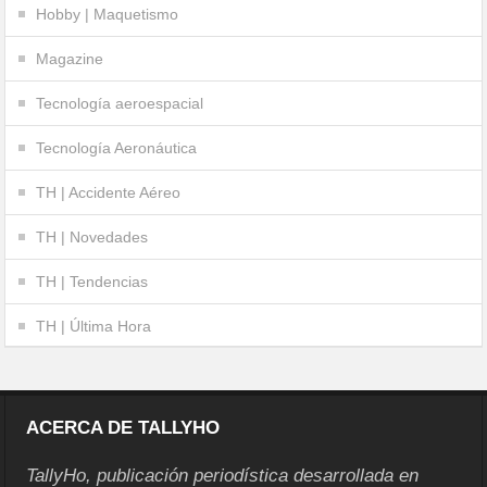
Hobby | Maquetismo
Magazine
Tecnología aeroespacial
Tecnología Aeronáutica
TH | Accidente Aéreo
TH | Novedades
TH | Tendencias
TH | Última Hora
ACERCA DE TALLYHO
TallyHo, publicación periodística desarrollada en