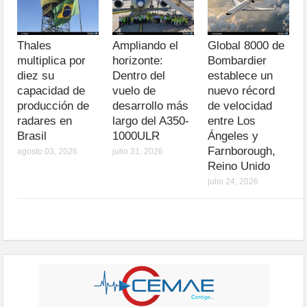
Thales
Ampliando el
Global 8000 de
multiplica por
horizonte:
Bombardier
diez su
Dentro del
establece un
capacidad de
vuelo de
nuevo récord
producción de
desarrollo más
de velocidad
radares en
largo del A350-
entre Los
Brasil
1000ULR
Ángeles y
Farnborough,
agosto 03, 2026
julio 31, 2026
Reino Unido
julio 24, 2026