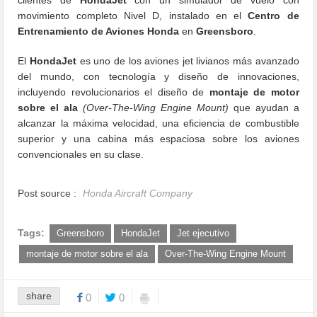
movimiento completo Nivel D, instalado en el
Centro de
Entrenamiento de Aviones Honda
en
Greensboro
.
El
HondaJet
es uno de los aviones jet livianos más avanzado
del mundo, con tecnología y diseño de innovaciones,
incluyendo revolucionarios el diseño de
montaje de motor
sobre el ala
(Over-The-Wing Engine Mount)
que ayudan a
alcanzar la máxima velocidad, una eficiencia de combustible
superior y una cabina más espaciosa sobre los aviones
convencionales en su
clase.
Post source :
Honda Aircraft Company
Tags:
Greensboro
HondaJet
Jet ejecutivo
montaje de motor sobre el ala
Over-The-Wing Engine Mount
share
0
0