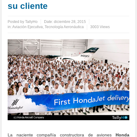
su cliente
Posted by
TallyHo
Date:
diciembre 28, 2015
in:
Aviación Ejecutiva
,
Tecnología Aeronáutica
3003 Views
La naciente compañía constructora de aviones
Honda