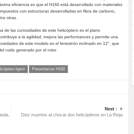
xima eficiencia es que el H160 está desarrollado con materiales
mpuestos con estructuras desarrolladas en fibra de carbono,
tre otras.
a de las curiosidades de este helicóptero es el plano
contribuye a la agilidad, mejora las performances y permite una
ovedades de este modelo es el fenestrón inclinado en 12°, que
el ruido generado por el rotor.
icóptero ligero
Presentacion H160
Next :
neda,
Diez muertos al chocar dos helicópteros en La Rioja