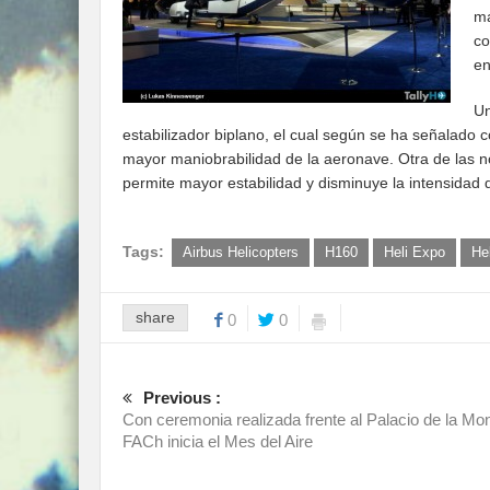
má
co
en
Un
estabilizador biplano, el cual según se ha señalado 
mayor maniobrabilidad de la aeronave. Otra de las n
permite mayor estabilidad y disminuye la intensidad d
Tags:
Airbus Helicopters
H160
Heli Expo
Hel
share
0
0
Previous :
Con ceremonia realizada frente al Palacio de la Mo
FACh inicia el Mes del Aire