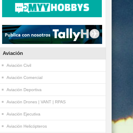
Aviación
Aviación Civil
Aviación Comercial
Aviación Deportiva
Aviación Drones | VANT | RPAS
Aviación Ejecutiva
Aviación Helicópteros