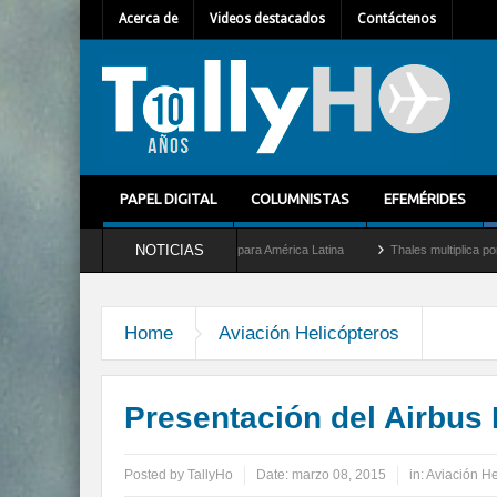
Acerca de
Videos destacados
Contáctenos
PAPEL DIGITAL
COLUMNISTAS
EFEMÉRIDES
NOTICIAS
omo nuevo Director General para América Latina
Thales multiplica por diez su capa
Home
Aviación Helicópteros
Presentación del Airbus 
Posted by
TallyHo
Date:
marzo 08, 2015
in:
Aviación He