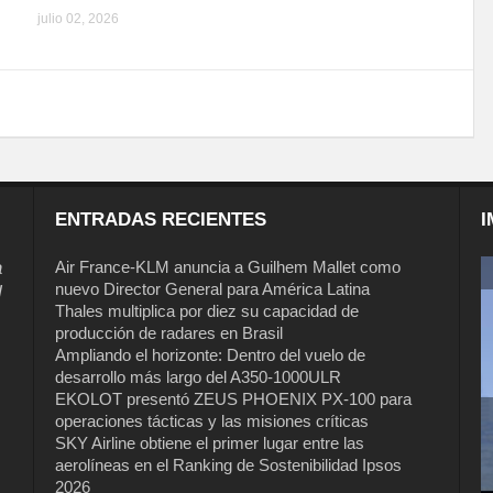
julio 02, 2026
ENTRADAS RECIENTES
I
a
Air France-KLM anuncia a Guilhem Mallet como
nuevo Director General para América Latina
l
Thales multiplica por diez su capacidad de
producción de radares en Brasil
Ampliando el horizonte: Dentro del vuelo de
desarrollo más largo del A350-1000ULR
EKOLOT presentó ZEUS PHOENIX PX-100 para
operaciones tácticas y las misiones críticas
Air France-KLM anuncia a Guilhem
SKY Airline obtiene el primer lugar entre las
Mallet como nuevo Director General
aerolíneas en el Ranking de Sostenibilidad Ipsos
para América Latina
2026