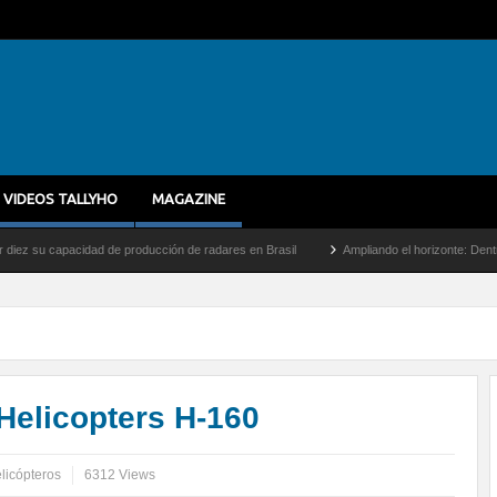
VIDEOS TALLYHO
MAGAZINE
cidad de producción de radares en Brasil
Ampliando el horizonte: Dentro del vuelo d
Helicopters H-160
licópteros
6312 Views