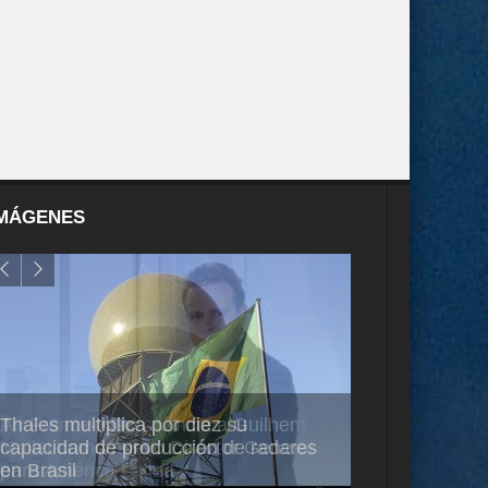
MÁGENES
Thales multiplica por diez su
Ampliando el h
capacidad de producción de radares
vuelo de desar
en Brasil
A350-1000UL