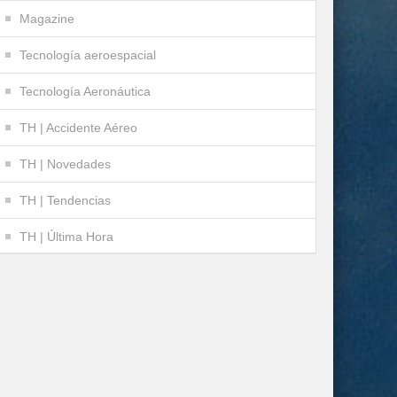
Magazine
Tecnología aeroespacial
Tecnología Aeronáutica
TH | Accidente Aéreo
TH | Novedades
TH | Tendencias
TH | Última Hora