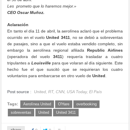
Les prometo que lo haremos mejor.»
CEO Oscar Muñoz.
Aclaración
En tanto el día 11 de abril, la aerolínea aclaró que el problema
ocurrido en el vuelo
United 3411
, no se debió a sobreventas
de pasajes, sino a que el vuelo estaba vendido completo, sin
embargo la aerolínea regional afiliada
Republic Airlines
(operadora del vuelo
3411
) requería trasladar a cuatro
tripulantes a
Louisville
para que volaran al día siguiente. Este
hecho fue el que suscitó que se requirieran los cuatro
voluntarios para embarcarse en otro vuelo de
United
.
Post source :
United, RT, CNN, USA Today, El País
Tags:
Aerolínea United
O'Hare
overbooking
sobreventas
United
United 3411
share