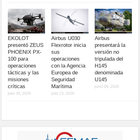
EKOLOT
Airbus U030
Airbus
presentó ZEUS
Flexrotor inicia
presentará la
PHOENIX PX-
sus
versión no
100 para
operaciones
tripulada del
operaciones
con la Agencia
H145
tácticas y las
Europea de
denominada
misiones
Seguridad
U145
críticas
Marítima
junio 09, 2026
julio 30, 2026
julio 23, 2026