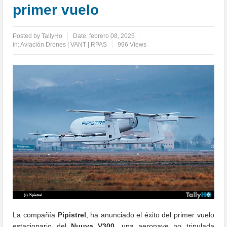
primer vuelo
Posted by
TallyHo
Date:
febrero 08, 2025
in:
Aviación Drones | VANT | RPAS
996 Views
La compañía
Pipistrel
, ha anunciado el éxito del primer vuelo
estacionario del
Nuuva V300
, una aeronave no tripulada