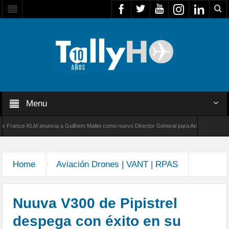
Menu
nce-KLM anuncia a Guilhem Mallet como nuevo Director General para América Latina
 de Bombardier establece un nuevo récord de velocidad entre Los Ángeles y Farnborough, 
Home
Aviación Drones | VANT | RPAS
Nuuva V300 de Pipistrel
despega con éxito en su