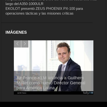
largo del A350-1000ULR
EKOLOT presentó ZEUS PHOENIX PX-100 para
operaciones tácticas y las misiones críticas
IMÁGENES
Air France-KLM anuncia a Guilhem
Thale
ra del
Mallet como nuevo Director General
capac
para América Latina
en Br