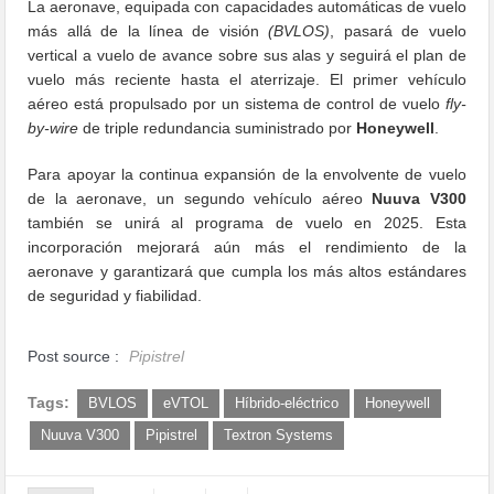
La aeronave, equipada con capacidades automáticas de vuelo
más allá de la línea de visión
(BVLOS)
, pasará de vuelo
vertical a vuelo de avance sobre sus alas y seguirá el plan de
vuelo más reciente hasta el aterrizaje. El primer vehículo
aéreo está propulsado por un sistema de control de vuelo
fly-
by-wire
de triple redundancia suministrado por
Honeywell
.
Para apoyar la continua expansión de la envolvente de vuelo
de la aeronave, un segundo vehículo aéreo
Nuuva V300
también se unirá al programa de vuelo en 2025. Esta
incorporación mejorará aún más el rendimiento de la
aeronave y garantizará que cumpla los más altos estándares
de seguridad y fiabilidad.
Post source :
Pipistrel
Tags:
BVLOS
eVTOL
Híbrido-eléctrico
Honeywell
Nuuva V300
Pipistrel
Textron Systems