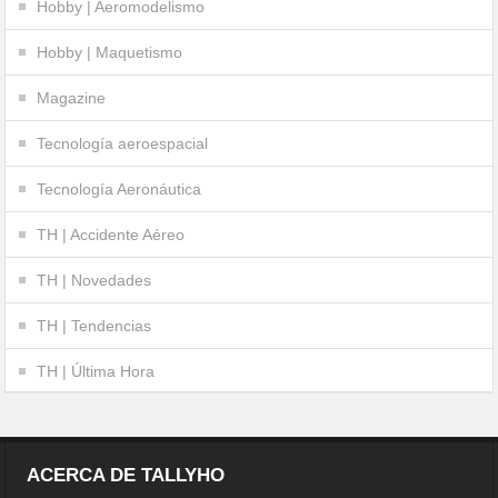
Hobby | Aeromodelismo
Hobby | Maquetismo
Magazine
Tecnología aeroespacial
Tecnología Aeronáutica
TH | Accidente Aéreo
TH | Novedades
TH | Tendencias
TH | Última Hora
ACERCA DE TALLYHO