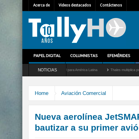
Acerca de
Videos destacados
Contáctenos
PAPEL DIGITAL
COLUMNISTAS
EFEMÉRIDES
NOTICIAS
t como nuevo Director General para América Latina
Thales multiplica por diez su ca
Home
Aviación Comercial
Nueva aerolínea JetSMA
bautizar a su primer avi