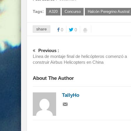
Tags:
A320
Concurso
Halcón Peregrino Austral
share
0
0
Previous :
Línea de montaje final de helicópteros comenzó a
construir Airbus Helicopters en China
About The Author
TallyHo