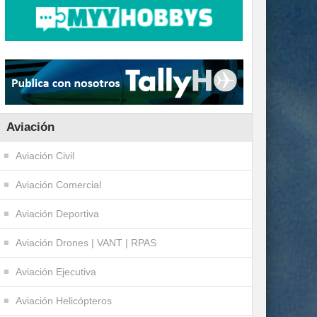
Aviación
Aviación Civil
Aviación Comercial
Aviación Deportiva
Aviación Drones | VANT | RPAS
Aviación Ejecutiva
Aviación Helicópteros