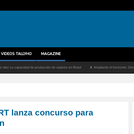
VIDEOS TALLYHO
MAGAZINE
pacidad de producción de radares en Brasil
Ampliando el horizonte: Dentro del vuelo
RT lanza concurso para
ón