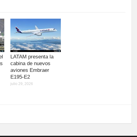
el
LATAM presenta la
as
cabina de nuevos
aviones Embraer
E195-E2
julio 29, 2026