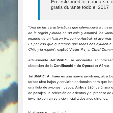
En este inédito concurso
gratis durante todo el 2017
“Una de las características que diferenciará a nues
de la región pintada en su cola y asumirá los valo
imagen de un Halcón Peregrino Austral, el ave más r
Es por eso que queremos que todos nos ayuden a e
Chile y la región”
, explicó
Víctor Mejía
,
Chief Commer
Actualmente
JetSMART
se encuentra en proceso 
obtención de la
Certificación de Operador Aéreo
.
JetSMART Airlines
es una nueva aerolínea, ultra lo
tarifas ultra bajas y servicios opcionales para que lo
una flota de aviones nuevos,
Airbus 320
, de última 
de pasajes, la selección de asientos y el proceso de
invierno con un servicio inicial a destinos chilenos.
Post source :
JetSmart