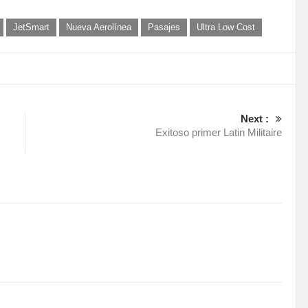
JetSmart
Nueva Aerolínea
Pasajes
Ultra Low Cost
Next :
Exitoso primer Latin Militaire