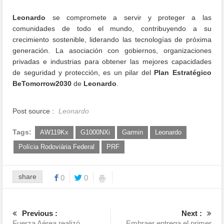
Leonardo
se compromete a servir y proteger a las
comunidades de todo el mundo, contribuyendo a su
crecimiento sostenible, liderando las tecnologías de próxima
generación. La asociación con gobiernos, organizaciones
privadas e industrias para obtener las mejores capacidades
de seguridad y protección, es un pilar del
Plan Estratégico
BeTomorrow2030
de
Leonardo
.
Post source :
Leonardo
Tags:
AW119Kx
G1000NXi
Garmin
Leonardo
Polícia Rodoviária Federal
PRF
share
0
0
Previous :
Next :
Fuerza Aérea realizó
Embraer entrega el primer