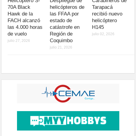
Helicóptero S-
Despliegue de
Carabineros de
70A Black
helicópteros de
Tarapacá
Hawk de la
las FFAA por
recibió nuevo
FACH alcanzó
estado de
helicóptero
las 4.000 horas
catástrofe en
H145
de vuelo
Región de
julio 02, 2026
Coquimbo
julio 27, 2026
julio 21, 2026