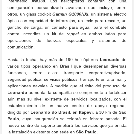
intermedio
AW139
. Los helicópteros contarán con una
configuración personalizada avanzada que incluye, entre
otros, un glass cockpit
Garmin G1000NXi
, un sistema electro
óptico con capacidad de infrarrojos, un tecle para rescate, un
gancho de carga, un canasto para agua para el combate
contra incendios, un kit de
rappel
en ambos lados para
operaciones de fuerzas especiales y sistemas de
comunicación.
Hasta la fecha, hay más de 190 helicópteros
Leonardo
de
varios tipos operando en
Brasil
que desempeñan diversas
funciones, entre ellas: transporte corporativo/privado,
seguridad pública, servicios públicos, transporte en alta mar y
aplicaciones navales. A medida que el éxito del producto de
Leonardo
aumenta, la compañía se compromete a fortalecer
aún más su nivel existente de servicios localizados, con el
establecimiento de un nuevo centro de apoyo regional,
dirigido por
Leonardo
do Brasil
, en
Itapevi
, a 30 km de
São
Paulo
, cuya inauguración se celebró en febrero pasado. El
nuevo centro de soporte ampliará los servicios que ya brinda
la instalación existente con sede en
São Paulo
.