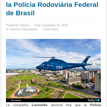
la Polícia Rodoviária Federal
de Brasil
Posted by
TallyHo
Date:
noviembre 30, 2020
in:
Aviación Helicópteros
1554 Views
La compañía
Leonardo
anunció hoy que la
Polícia