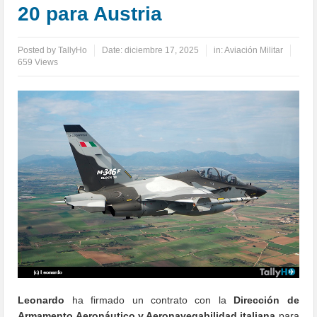
20 para Austria
Posted by
TallyHo
Date:
diciembre 17, 2025
in:
Aviación Militar
659 Views
Leonardo
ha firmado un contrato con la
Dirección de
Armamento Aeronáutico y Aeronavegabilidad italiana
para