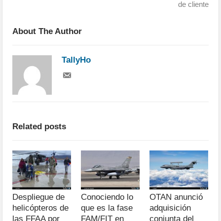
de cliente
About The Author
TallyHo
Related posts
Despliegue de
Conociendo lo
OTAN anunció
helicópteros de
que es la fase
adquisición
las FFAA por
FAM/FIT en
conjunta del