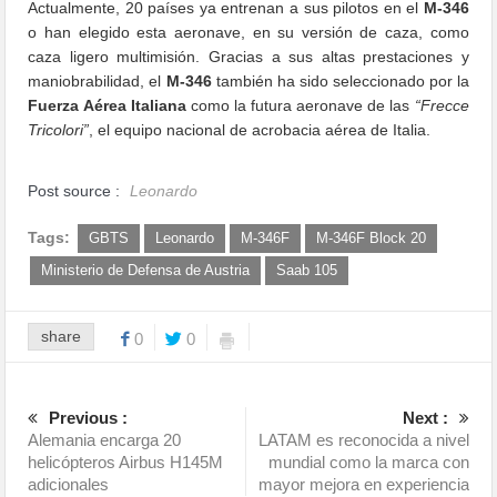
Actualmente, 20 países ya entrenan a sus pilotos en el
M-346
o han elegido esta aeronave, en su versión de caza, como
caza ligero multimisión. Gracias a sus altas prestaciones y
maniobrabilidad, el
M-346
también ha sido seleccionado por la
Fuerza Aérea Italiana
como la futura aeronave de las
“Frecce
Tricolori”
, el equipo nacional de acrobacia aérea de Italia.
Post source :
Leonardo
Tags:
GBTS
Leonardo
M-346F
M-346F Block 20
Ministerio de Defensa de Austria
Saab 105
share
0
0
Previous :
Next :
Alemania encarga 20
LATAM es reconocida a nivel
helicópteros Airbus H145M
mundial como la marca con
adicionales
mayor mejora en experiencia