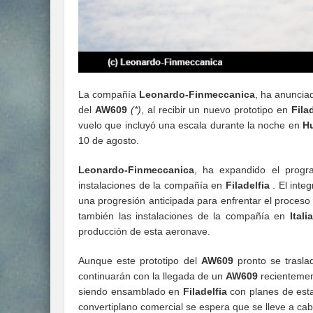
La compañía
Leonardo-Finmeccanica
, ha anuncia
del
AW609
(*)
, al recibir un nuevo prototipo en
Fila
vuelo que incluyó una escala durante la noche en
Hu
10 de agosto.
Leonardo-Finmeccanica
, ha expandido el progr
instalaciones de la compañía en
Filadelfia
. El inte
una progresión anticipada para enfrentar el proceso 
también las instalaciones de la compañía en
Italia
producción de esta aeronave.
Aunque este prototipo del
AW609
pronto se trasl
continuarán con la llegada de un
AW609
recientemen
siendo ensamblado en
Filadelfia
con planes de esta
convertiplano comercial se espera que se lleve a cabo