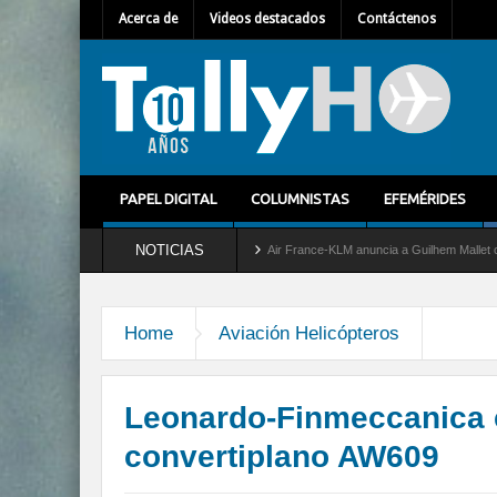
Acerca de
Videos destacados
Contáctenos
PAPEL DIGITAL
COLUMNISTAS
EFEMÉRIDES
NOTICIAS
l servicio al C-2 Greyhound
Air France-KLM anuncia a Guilhem Mallet como nuevo Di
Home
Aviación Helicópteros
Leonardo-Finmeccanica c
convertiplano AW609