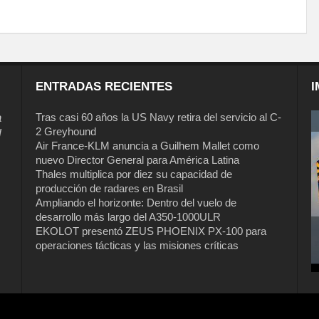
ENTRADAS RECIENTES
I
a
Tras casi 60 años la US Navy retira del servicio al C-
2 Greyhound
l
Air France-KLM anuncia a Guilhem Mallet como
nuevo Director General para América Latina
Thales multiplica por diez su capacidad de
producción de radares en Brasil
Ampliando el horizonte: Dentro del vuelo de
desarrollo más largo del A350-1000ULR
EKOLOT presentó ZEUS PHOENIX PX-100 para
Tras casi 60 años la US Navy retira del
operaciones tácticas y las misiones críticas
servicio al C-2 Greyhound