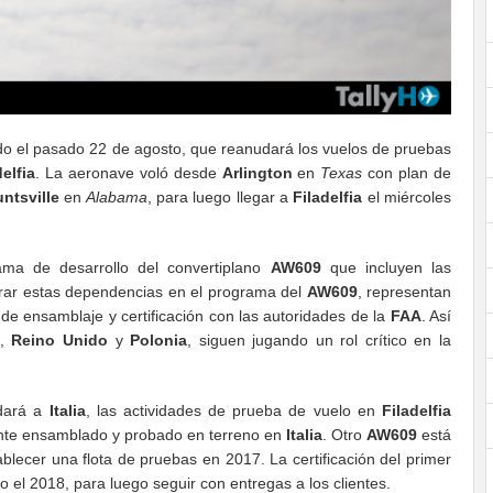
do el pasado 22 de agosto, que reanudará los vuelos de pruebas
delfia
. La aeronave voló desde
Arlington
en
Texas
con plan de
ntsville
en
Alabama
, para luego llegar a
Filadelfia
el miércoles
ama de desarrollo del convertiplano
AW609
que incluyen las
grar estas dependencias en el programa del
AW609
, representan
de ensamblaje y certificación con las autoridades de la
FAA
. Así
,
Reino Unido
y
Polonia
, siguen jugando un rol crítico en la
adará a
Italia
, las actividades de prueba de vuelo en
Filadelfia
te ensamblado y probado en terreno en
Italia
. Otro
AW609
está
blecer una flota de pruebas en 2017. La certificación del primer
 el 2018, para luego seguir con entregas a los clientes.