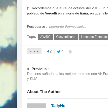
(*) Recordemos que el 30 de octubre del 2015, un 
poblado de
Vercelli
en el norte de
Italia
, en que fall
Post source :
Leonardo-Finmeccanica
Tags:
AW609
Convertiplano
Leonardo-Finmecca
share
0
0
Previous :
Destinos soñados a los mejores precios con Air Fr
y KLM
About The Author
TallyHo