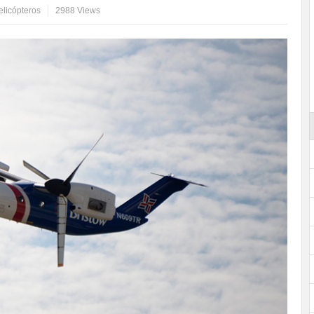
elicópteros
2988 Views