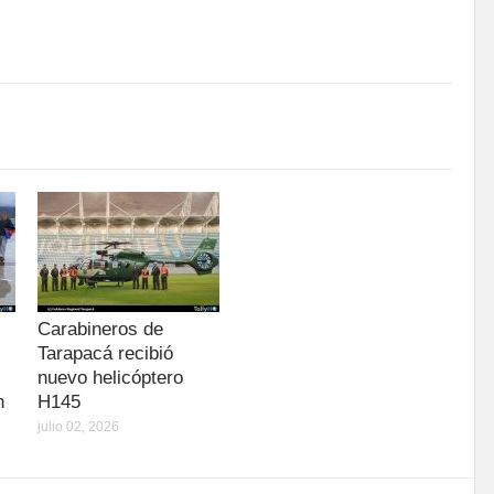
Carabineros de
Tarapacá recibió
nuevo helicóptero
n
H145
julio 02, 2026