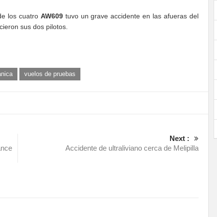
de los cuatro
AW609
tuvo un grave accidente en las afueras del
ecieron sus dos pilotos.
nica
vuelos de pruebas
Next :
ance
Accidente de ultraliviano cerca de Melipilla