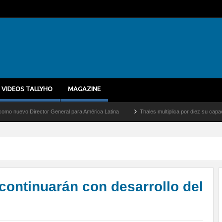
VIDEOS TALLYHO
MAGAZINE
rector General para América Latina
Thales multiplica por diez su capacidad de prod
ontinuarán con desarrollo del