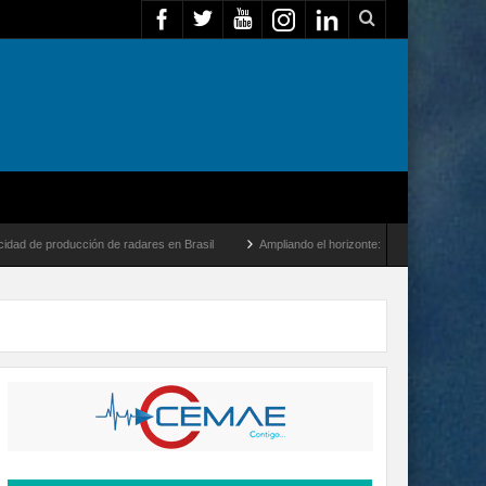
ucción de radares en Brasil
Ampliando el horizonte: Dentro del vuelo de desarrollo 