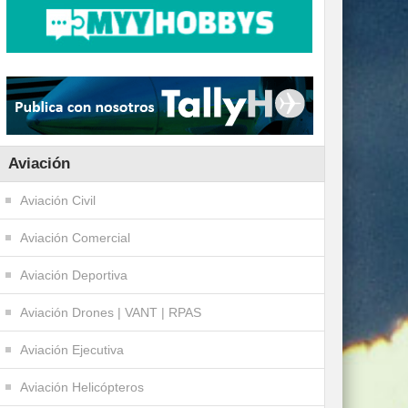
Aviación
Aviación Civil
Aviación Comercial
Aviación Deportiva
Aviación Drones | VANT | RPAS
Aviación Ejecutiva
Aviación Helicópteros