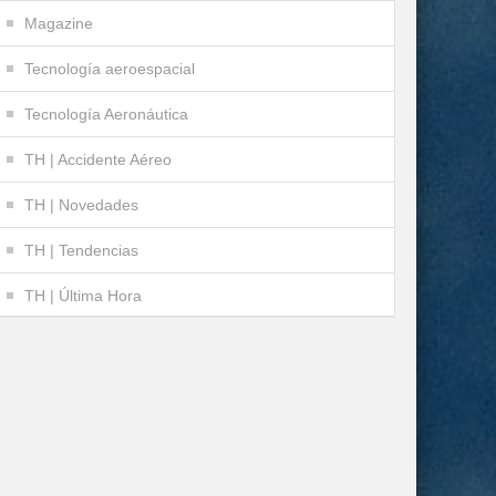
Magazine
Tecnología aeroespacial
Tecnología Aeronáutica
TH | Accidente Aéreo
TH | Novedades
TH | Tendencias
TH | Última Hora