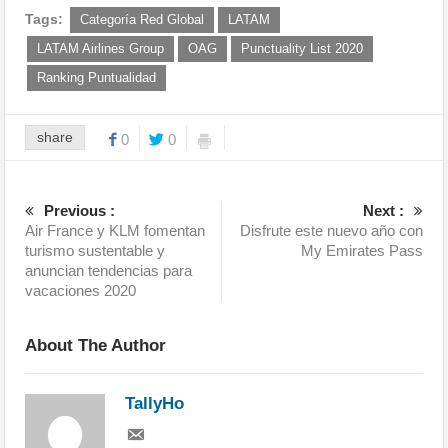
Tags:
Categoría Red Global
LATAM
LATAM Airlines Group
OAG
Punctuality List 2020
Ranking Puntualidad
share
0
0
Previous :
Next :
Air France y KLM fomentan
Disfrute este nuevo año con
turismo sustentable y
My Emirates Pass
anuncian tendencias para
vacaciones 2020
About The Author
TallyHo