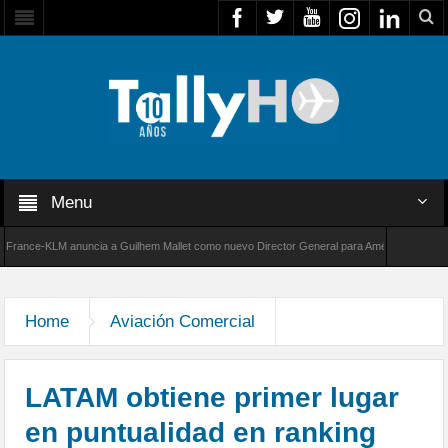
Menu
ce-KLM anuncia a Guilhem Mallet como nuevo Director General para América Latina
de Bombardier establece un nuevo récord de velocidad entre Los Ángeles y Farnborough, R
Home
Aviación Comercial
LATAM obtiene primer lugar
en puntualidad en ranking