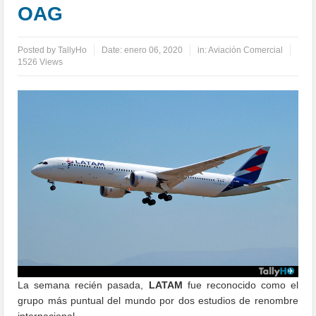
OAG
Posted by
TallyHo
Date:
enero 06, 2020
in:
Aviación Comercial
1526 Views
La semana recién pasada,
LATAM
fue reconocido como el
grupo más puntual del mundo por dos estudios de renombre
internacional.