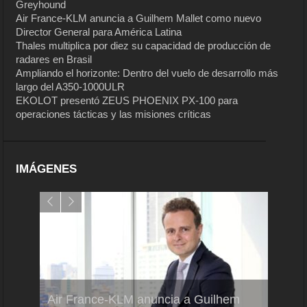
Greyhound
Air France-KLM anuncia a Guilhem Mallet como nuevo
Director General para América Latina
Thales multiplica por diez su capacidad de producción de
radares en Brasil
Ampliando el horizonte: Dentro del vuelo de desarrollo más
largo del A350-1000ULR
EKOLOT presentó ZEUS PHOENIX PX-100 para
operaciones tácticas y las misiones críticas
IMÁGENES
Air France-KLM anuncia a Guilhem
Thale