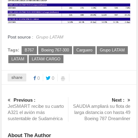
Post source :
Grupo LATAM
Tags:
B767
Boeing 767-300
Carguero
Grupo LATAM
LATAM
LATAM CARGO
share
0
0
Previous :
Next :
JetSMART recibe su cuarto
SAUDIA ampliará su flota de
A321 el avión más
larga distancia con hasta 49
sustentable de Sudamérica
Boeing 787 Dreamliner
About The Author