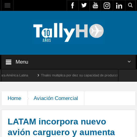
Menu
rica Latina
Thales multiplica por diez su capacidad de producción de radares en Bra
ngeles y Farnborough, Reino Unido
Airbus U030 Flexrotor inicia sus operaciones co
Home
Aviación Comercial
LATAM incorpora nuevo
avión carguero y aumenta