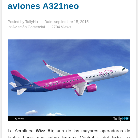
aviones A321neo
Posted by
TallyHo
Date:
septiembre 15, 2015
in:
Aviación Comercial
2704 Views
La Aerolínea
Wizz Air
, una de las mayores operadoras de
tarifas bajas que cubre Europa Central y del Este, ha