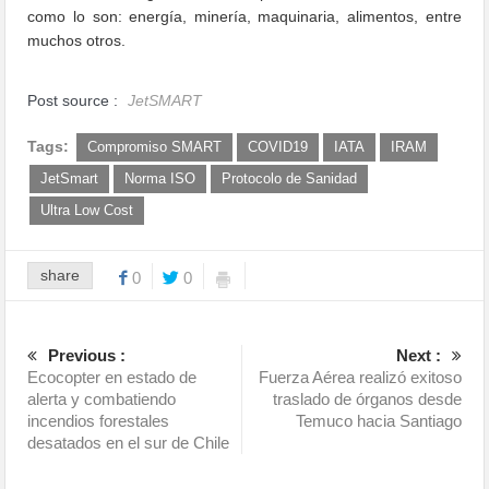
como lo son: energía, minería, maquinaria, alimentos, entre
muchos otros.
Post source :
JetSMART
Tags:
Compromiso SMART
COVID19
IATA
IRAM
JetSmart
Norma ISO
Protocolo de Sanidad
Ultra Low Cost
share
0
0
Previous :
Next :
Ecocopter en estado de
Fuerza Aérea realizó exitoso
alerta y combatiendo
traslado de órganos desde
incendios forestales
Temuco hacia Santiago
desatados en el sur de Chile