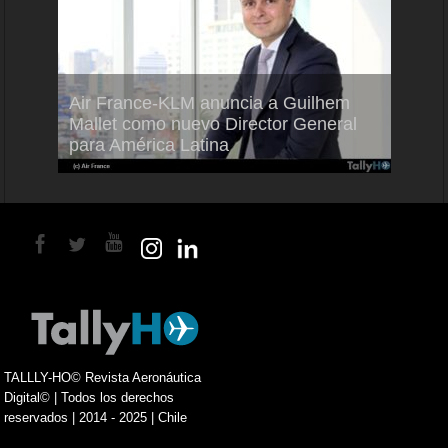
Air France-KLM anuncia a Guilhem
Thale
ra del
Mallet como nuevo Director General
capac
para América Latina
en Br
TALLLY-HO© Revista Aeronáutica
Digital© | Todos los derechos
reservados | 2014 - 2025 | Chile