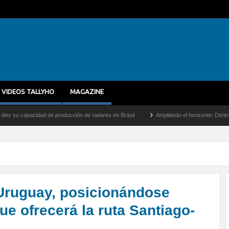
VIDEOS TALLYHO
MAGAZINE
de producción de radares en Brasil
Ampliando el horizonte: Dentro del vuelo de desa
Uruguay, posicionándose
ue ofrecerá la ruta Santiago-