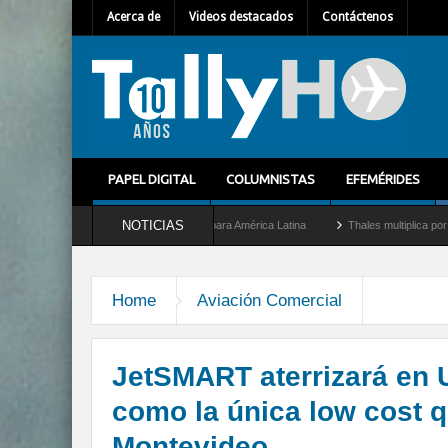
Acerca de
Videos destacados
Contáctenos
PAPEL DIGITAL
COLUMNISTAS
EFEMÉRIDES
NOTICIAS
uevo Director General para América Latina
Thales multiplica por diez su capacidad 
Home
Aviación Comercial
JetSMART aterrizará en 
como la única low cost q
Montevideo