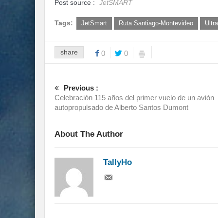
Post source :
JetSMART
Tags:
JetSmart
Ruta Santiago-Montevideo
Ultr
share
0
0
Previous :
Celebración 115 años del primer vuelo de un avión
autopropulsado de Alberto Santos Dumont
About The Author
TallyHo