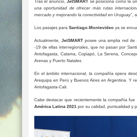
Tras el anuncio,
JetSMART
se posiciona como la ún
una oportunidad de ofrecer más rutas internacion
mercado y mejorando la conectividad en Uruguay”
, 
Los pasajes para
Santiago-Montevideo
ya se encue
Actualmente,
JetSMART
posee una amplia red de d
-19 de ellas interregionales, que no pasan por Sant
Antofagasta, Calama, Copiapó, La Serena, Concepci
Arenas y Puerto Natales.
En el ámbito internacional, la compañía opera desd
Arequipa en Perú y Buenos Aires en Argentina. Y re
Antofagasta-Cali.
Cabe destacar que recientemente la compañía fue
América Latina 2021
por su calidad, puntualidad y p