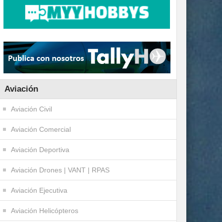
Aviación
Aviación Civil
Aviación Comercial
Aviación Deportiva
Aviación Drones | VANT | RPAS
Aviación Ejecutiva
Aviación Helicópteros