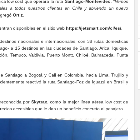
ica low cost que operará la ruta
Santiago-Montevideo
.
“Vemos
ales a todos nuestros clientes en Chile y abriendo un nuevo
agregó
Ortiz
.
ntran disponibles en el sitio web
https://jetsmart.com/cl/es/.
estinos nacionales e internacionales, con 38 rutas domésticas
iago- a 15 destinos en las ciudades de Santiago, Arica, Iquique,
ón, Temuco, Valdivia, Puerto Montt, Chiloé, Balmaceda, Punta
e Santiago a Bogotá y Cali en Colombia, hacia Lima, Trujillo y
cientemente reactivó la ruta Santiago-Foz de Iguazú en Brasil y
 reconocida por
Skytrax
, como la mejor línea aérea low cost de
recios accesibles que le dan un beneficio concreto al pasajero.