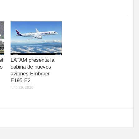
el
LATAM presenta la
as
cabina de nuevos
aviones Embraer
E195-E2
julio 29, 2026