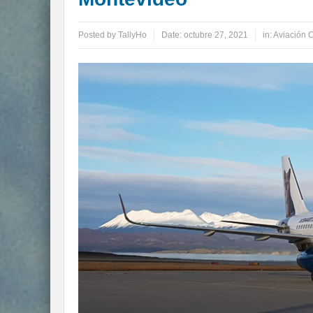
Posted by
TallyHo
Date:
octubre 27, 2021
in:
Aviación 