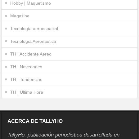
Hobby | Maquetismo
Magazine
Tecnología aeroespacial
Tecnología Aeronáutica
TH | Accidente Aéreo
TH | Novedades
TH | Tendencias
TH | Última Hora
ACERCA DE TALLYHO
TallyHo, publicación periodística desarrollada en