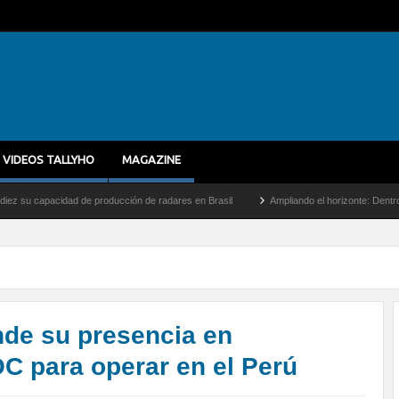
VIDEOS TALLYHO
MAGAZINE
 de producción de radares en Brasil
Ampliando el horizonte: Dentro del vuelo de des
de su presencia en
C para operar en el Perú