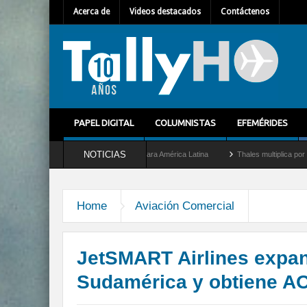
Acerca de
Videos destacados
Contáctenos
PAPEL DIGITAL
COLUMNISTAS
EFEMÉRIDES
NOTICIAS
uevo Director General para América Latina
Thales multiplica por diez su capacidad
Home
Aviación Comercial
JetSMART Airlines expan
Sudamérica y obtiene AO