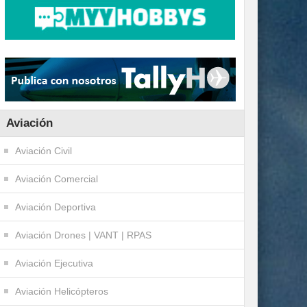
Aviación
Aviación Civil
Aviación Comercial
Aviación Deportiva
Aviación Drones | VANT | RPAS
Aviación Ejecutiva
Aviación Helicópteros