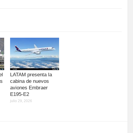
el
LATAM presenta la
as
cabina de nuevos
aviones Embraer
E195-E2
julio 29, 2026