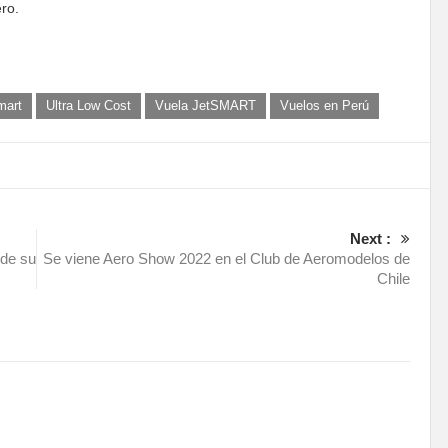
ro.
mart
Ultra Low Cost
Vuela JetSMART
Vuelos en Perú
Next :
 de su
Se viene Aero Show 2022 en el Club de Aeromodelos de
Chile