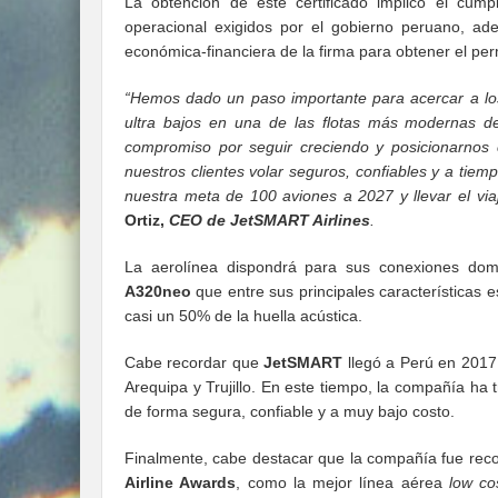
La obtención de este certificado implicó el cump
operacional exigidos por el gobierno peruano, ade
económica-financiera de la firma para obtener el pe
“Hemos dado un paso importante para acercar a los 
ultra bajos en una de las flotas más modernas de
compromiso por seguir creciendo y posicionarnos 
nuestros clientes volar seguros, confiables y a tiem
nuestra meta de 100 aviones a 2027 y llevar el vi
Ortiz,
CEO de JetSMART Airlines
.
La aerolínea dispondrá para sus conexiones dom
A320neo
que entre sus principales características
casi un 50% de la huella acústica.
Cabe recordar que
JetSMART
llegó a Perú en 2017,
Arequipa y Trujillo. En este tiempo, la compañía ha
de forma segura, confiable y a muy bajo costo.
Finalmente, cabe destacar que la compañía fue rec
Airline Awards
, como la mejor línea aérea
low co