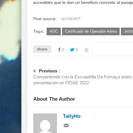
accesibles que le dan un beneficio concreto al pasaje
Post source :
JetSMART
Tags:
AOC
Certificado de Operador Aéreo
JetS
share
0
0
Previous :
Compartiendo con la Escuadrilla Da Fumaça antes
presentación en FIDAE 2022
About The Author
TallyHo