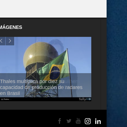
MÁGENES
Thales multiplica por diez su
Ampliando el h
capacidad de producción de radares
vuelo de desar
en Brasil
A350-1000UL