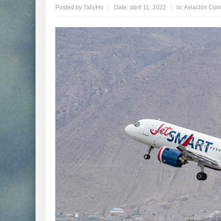
Posted by
TallyHo
Date:
abril 11, 2022
in:
Aviación Com