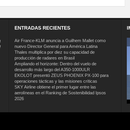
ENTRADAS RECIENTES
I
a
Air France-KLM anuncia a Guilhem Mallet como
nuevo Director General para América Latina
l
Thales multiplica por diez su capacidad de
producción de radares en Brasil
Ampliando el horizonte: Dentro del vuelo de
desarrollo más largo del A350-1000ULR
EKOLOT presentó ZEUS PHOENIX PX-100 para
operaciones tácticas y las misiones críticas
Air France-KLM anuncia a Guilhem
SKY Airline obtiene el primer lugar entre las
Mallet como nuevo Director General
aerolíneas en el Ranking de Sostenibilidad Ipsos
para América Latina
2026