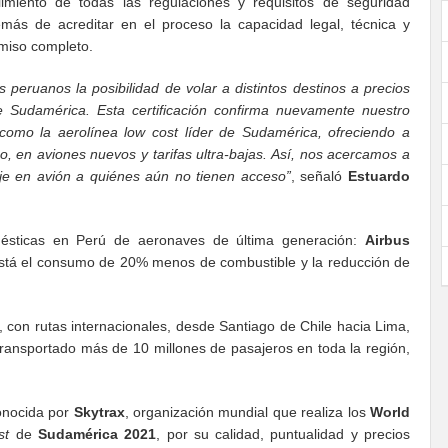
limiento de todas las regulaciones y requisitos de seguridad
más de acreditar en el proceso la capacidad legal, técnica y
rmiso completo.
peruanos la posibilidad de volar a distintos destinos a precios
 Sudamérica. Esta certificación confirma nuevamente nuestro
como la aerolínea low cost líder de Sudamérica, ofreciendo a
po, en aviones nuevos y tarifas ultra-bajas. Así, nos acercamos a
aje en avión a quiénes aún no tienen acceso”
, señaló
Estuardo
ésticas en Perú de aeronaves de última generación:
Airbus
 está el consumo de 20% menos de combustible y la reducción de
 con rutas internacionales, desde Santiago de Chile hacia Lima,
 transportado más de 10 millones de pasajeros en toda la región,
onocida por
Skytrax
, organización mundial que realiza los
World
st
de
Sudamérica 2021
, por su calidad, puntualidad y precios