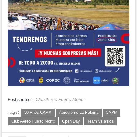
Post source :
Club Aéreo Puerto Montt
Tags:
90 Años CAPM
Aeródromo La Paloma
CAPM
Club Aéreo Puerto Montt
Open Day
Team Villarrica