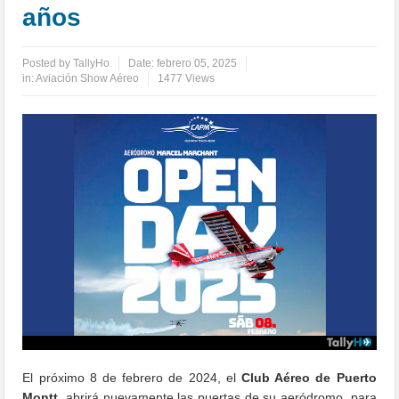
años
Posted by
TallyHo
Date:
febrero 05, 2025
in:
Aviación Show Aéreo
1477 Views
El próximo 8 de febrero de 2024, el
Club Aéreo de Puerto
Montt
, abrirá nuevamente las puertas de su aeródromo, para