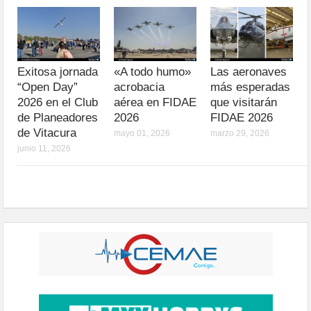
Exitosa jornada
«A todo humo»
Las aeronaves
“Open Day”
acrobacia
más esperadas
2026 en el Club
aérea en FIDAE
que visitarán
de Planeadores
2026
FIDAE 2026
de Vitacura
mayo 01, 2026
marzo 29, 2026
junio 11, 2026