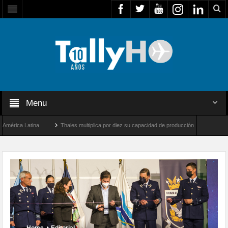
Menu
ca Latina
Thales multiplica por diez su capacidad de producción de radares en Brasi
eles y Farnborough, Reino Unido
Airbus U030 Flexrotor inicia sus operaciones con 
Home
Editorial