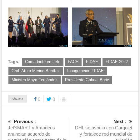
Tags:
Comadante en Jefe
FACH
FIDAE
FIDAE 2022
Gral. Aturo Merino Benítez
Inauguración FIDAE
Ministra Maya Fernández
Presidente Gabriel Boric
share
0
0
Previous :
Next :
JetSMART y Amadeus
DHL se asocia con Cargojet
anuncian acuerdo de
y fortalece red mundial de