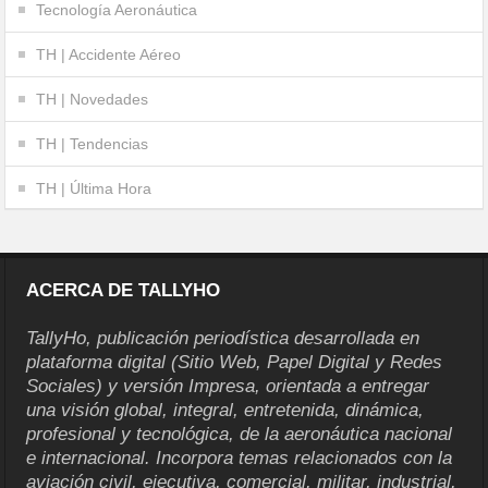
Tecnología Aeronáutica
TH | Accidente Aéreo
TH | Novedades
TH | Tendencias
TH | Última Hora
ACERCA DE TALLYHO
TallyHo, publicación periodística desarrollada en
plataforma digital (Sitio Web, Papel Digital y Redes
Sociales) y versión Impresa, orientada a entregar
una visión global, integral, entretenida, dinámica,
profesional y tecnológica, de la aeronáutica nacional
e internacional. Incorpora temas relacionados con la
aviación civil, ejecutiva, comercial, militar, industrial,