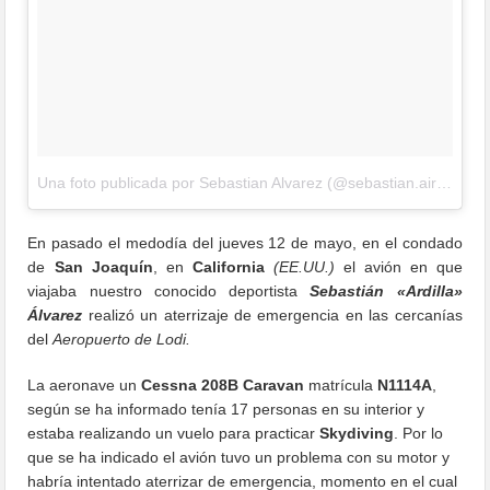
Una foto publicada por Sebastian Alvarez (@sebastian.air)
el
12 
En pasado el medodía del jueves 12 de mayo, en el condado
de
San Joaquín
, en
California
(EE.UU.)
el avión en que
viajaba nuestro conocido deportista
Sebastián «Ardilla»
Álvarez
realizó un aterrizaje de emergencia en las cercanías
del
Aeropuerto de Lodi.
La aeronave un
Cessna 208B Caravan
matrícula
N1114A
,
según se ha informado tenía 17 personas en su interior y
estaba realizando un vuelo para practicar
Skydiving
. Por lo
que se ha indicado el avión tuvo un problema con su motor y
habría intentado aterrizar de emergencia, momento en el cual