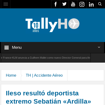
Menu
rance-KLM anuncia a Guilhem Mallet como nuevo Director General para América Latina
00 de Bombardier establece un nuevo récord de velocidad entre Los Ángeles y Farnborough
Home
TH | Accidente Aéreo
Ileso resultó deportista
extremo Sebatián «Ardilla»