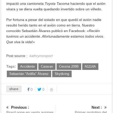
impactó una camioneta
Toyota Tacoma
haciendo que el avión
virara y se diera vuelta quedando invertido sobre un viñedo.
Por fortuna a pesar del estado en que quedó el avión nadie
resultó herido tanto en el avión como en tierra. Nuestro
conocido Sebastián Álvares publicó en Facebook:
«Recién
tuvimos un accidente. Afortunadamente estamos todos vivos.
Que viva la vida
!»
Post source :
kathrynsreport
Tags:
Accidente
Caravan
Cessna 208B
N1114A
Sebastián "Ardilla" Álvarez
Skydiving
share
0
0
Previous :
Next :
Brasil pone en venta aviones
Primer prototipo del