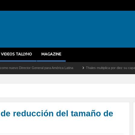
VIDEOS TALLYHO
MAGAZINE
rector General para América Latina
Thales multiplica por diez su capacidad de prod
 de reducción del tamaño de