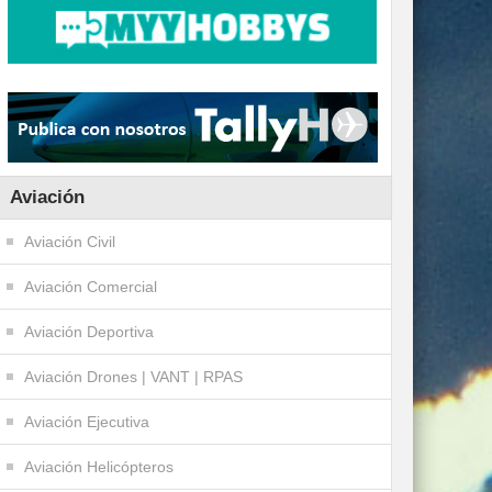
Aviación
Aviación Civil
Aviación Comercial
Aviación Deportiva
Aviación Drones | VANT | RPAS
Aviación Ejecutiva
Aviación Helicópteros