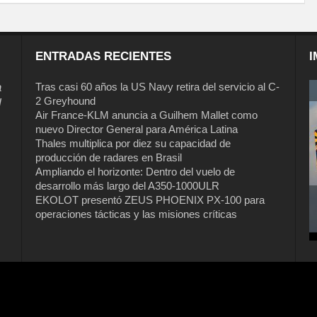
ENTRADAS RECIENTES
I
a
Tras casi 60 años la US Navy retira del servicio al C-
2 Greyhound
l
Air France-KLM anuncia a Guilhem Mallet como
nuevo Director General para América Latina
Thales multiplica por diez su capacidad de
producción de radares en Brasil
Ampliando el horizonte: Dentro del vuelo de
desarrollo más largo del A350-1000ULR
EKOLOT presentó ZEUS PHOENIX PX-100 para
Tras casi 60 años la US Navy retira del
operaciones tácticas y las misiones críticas
servicio al C-2 Greyhound