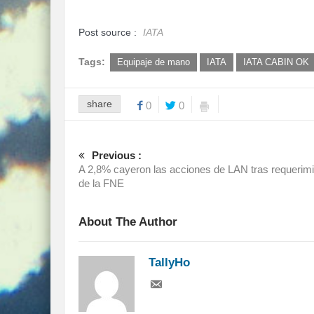
Post source :
IATA
Tags:
Equipaje de mano
IATA
IATA CABIN OK
share
0
0
Previous :
A 2,8% cayeron las acciones de LAN tras requerim
de la FNE
About The Author
TallyHo