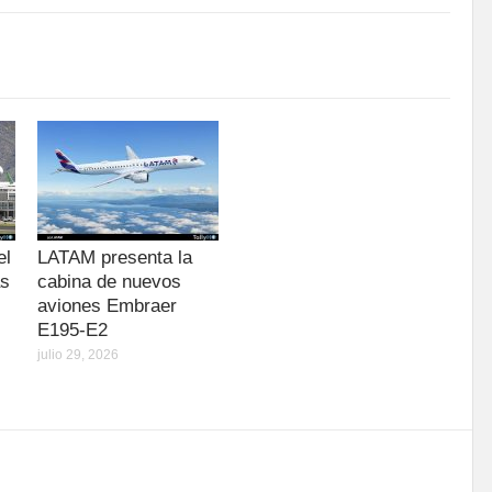
el
LATAM presenta la
as
cabina de nuevos
aviones Embraer
E195-E2
julio 29, 2026