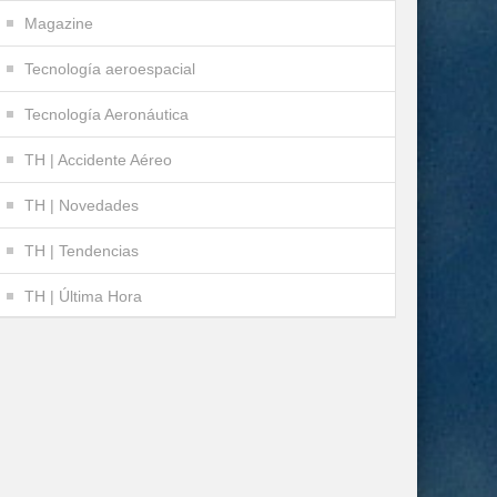
Magazine
Tecnología aeroespacial
Tecnología Aeronáutica
TH | Accidente Aéreo
TH | Novedades
TH | Tendencias
TH | Última Hora