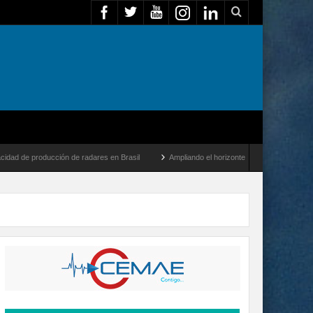
ucción de radares en Brasil
Ampliando el horizonte: Dentro del vuelo de desarrollo