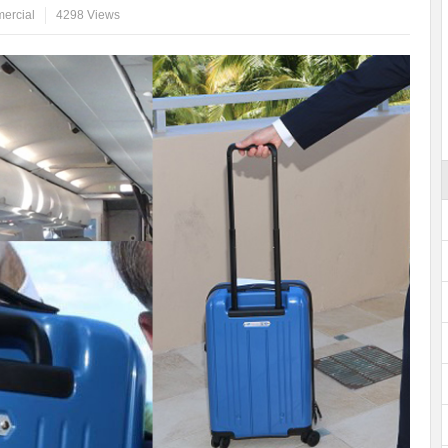
ercial
4298 Views