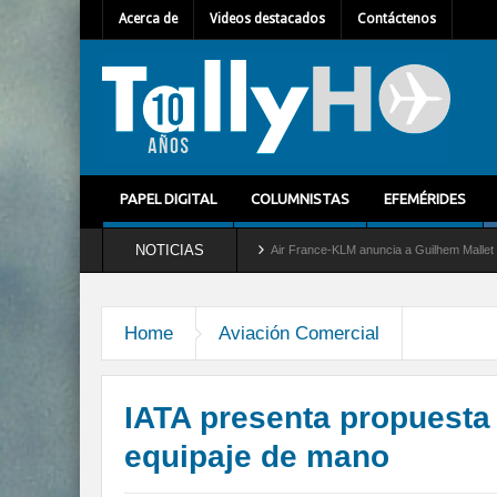
Acerca de
Videos destacados
Contáctenos
PAPEL DIGITAL
COLUMNISTAS
EFEMÉRIDES
NOTICIAS
l servicio al C-2 Greyhound
Air France-KLM anuncia a Guilhem Mallet como nuevo Di
Home
Aviación Comercial
IATA presenta propuesta
equipaje de mano