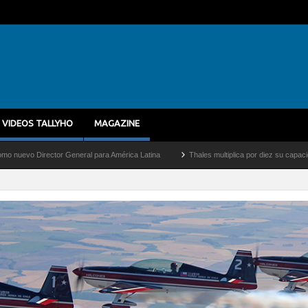
VIDEOS TALLYHO
MAGAZINE
 General para América Latina
Thales multiplica por diez su capacidad de producción 