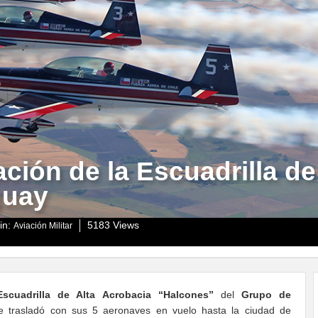
ación de la Escuadrilla de
guay
in:
5183 Views
Aviación Militar
Escuadrilla de Alta Acrobacia “Halcones”
del
Grupo de
e trasladó con sus 5 aeronaves en vuelo hasta la ciudad de