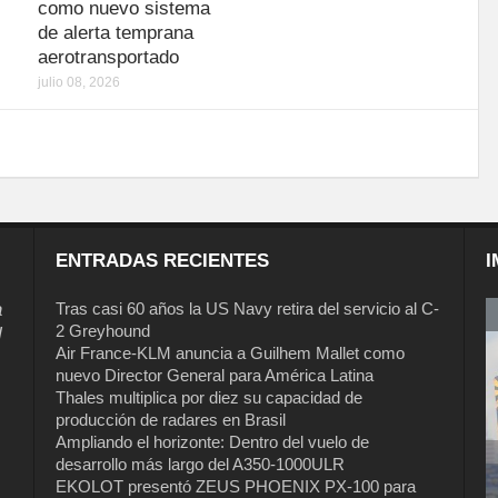
como nuevo sistema
de alerta temprana
aerotransportado
julio 08, 2026
ENTRADAS RECIENTES
I
a
Tras casi 60 años la US Navy retira del servicio al C-
2 Greyhound
l
Air France-KLM anuncia a Guilhem Mallet como
nuevo Director General para América Latina
Thales multiplica por diez su capacidad de
producción de radares en Brasil
Ampliando el horizonte: Dentro del vuelo de
desarrollo más largo del A350-1000ULR
EKOLOT presentó ZEUS PHOENIX PX-100 para
Tras casi 60 años la US Navy retira del