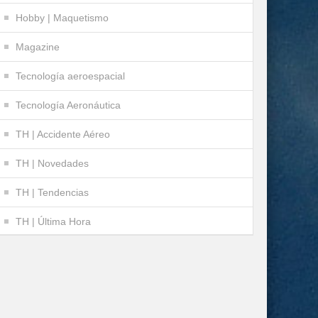
Hobby | Maquetismo
Magazine
Tecnología aeroespacial
Tecnología Aeronáutica
TH | Accidente Aéreo
TH | Novedades
TH | Tendencias
TH | Última Hora