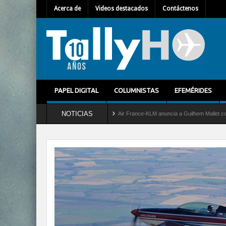
Acerca de
Videos destacados
Contáctenos
PAPEL DIGITAL
COLUMNISTAS
EFEMÉRIDES
NOTICIAS
icio al C-2 Greyhound
Air France-KLM anuncia a Guilhem Mallet como nuevo Director