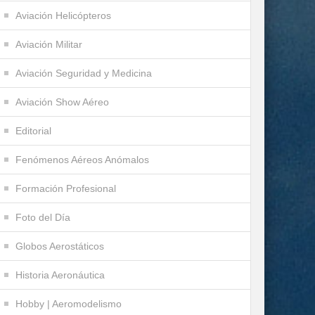
Aviación Helicópteros
Aviación Militar
Aviación Seguridad y Medicina
Aviación Show Aéreo
Editorial
Fenómenos Aéreos Anómalos
Formación Profesional
Foto del Día
Globos Aerostáticos
Historia Aeronáutica
Hobby | Aeromodelismo