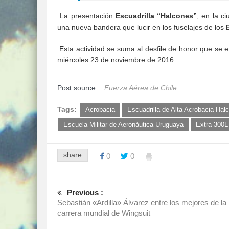
La presentación
Escuadrilla “Halcones”
, en la c
una nueva bandera que lucir en los fuselajes de los
Esta actividad se suma al desfile de honor que se e
miércoles 23 de noviembre de 2016.
Post source :
Fuerza Aérea de Chile
Tags:
Acrobacia
Escuadrilla de Alta Acrobacia Ha
Escuela Militar de Aeronáutica Uruguaya
Extra-300L
share
0
0
Previous :
Sebastián «Ardilla» Álvarez entre los mejores de la
carrera mundial de Wingsuit