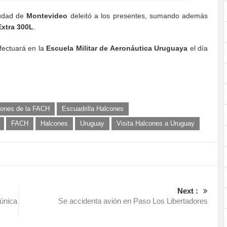
iudad de
Montevideo
deleitó a los presentes, sumando además
Extra 300L
.
fectuará en la
Escuela Militar de Aeronáutica Uruguaya
el día
lcones de la FACH
Escuadrilla Halcones
FACH
Halcones
Uruguay
Visita Halcones a Uruguay
Next :
 única
Se accidenta avión en Paso Los Libertadores