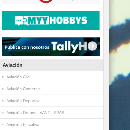
Aviación
Aviación Civil
Aviación Comercial
Aviación Deportiva
Aviación Drones | VANT | RPAS
Aviación Ejecutiva